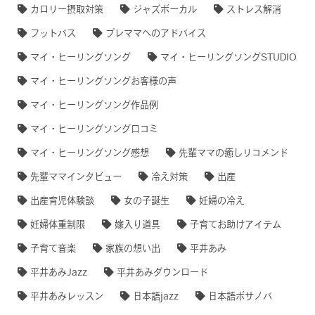
カロリー摂取対策
ジャズボーカル
ストレス解消
フットバス
プレママへのアドバイス
マイ・ヒーリングソング
マイ・ヒーリングソングSTUDIO
マイ・ヒーリングソングお客様の声
マイ・ヒーリングソング作品例
マイ・ヒーリングソング口コミ
マイ・ヒーリングソング感想
先輩ママの癒しリコメンド
先輩ママインタビュー
冷え対策
出産
出産育児体験談
女の子誕生
妊婦の冷え
妊婦体重制限
嫁入り道具
子育てお助けアイテム
子育て音楽
家族の想い出
平井あみ
平井あみJazz
平井あみダウンロード
平井あみレッスン
日本語jazz
日本語ボサノバ