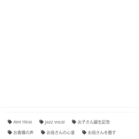
結婚式・記念日・人生の節目・サプライズCOCOROTONE
子守唄・寝かしつけソング・音育
COCOROTONE(心音入り胎教・寝かしつけ・リラクゼー
ション音楽)
作品事例まとめ・ダイジェスト
【専門家のオススメ】
【無料ダウンロード♫】
タグクラウド
Ami Hirai
jazz vocal
お子さん誕生記念
お客様の声
お母さんの心音
お母さんを癒す