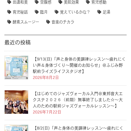
田邊和美
空腹感
美肌効果
育児感動
育児秘話
臨月
覚えているかな？
足湯
酵素スムージー
音楽のチカラ
最近の投稿
【9/13(日)「声と身体の美調律レッスン〜疲れにく
い声＆身体づくり〜開催のお知らせ」＠ふじみ野
駅前ライズライフスタジオ】
2026年8月2日
【はじめてのジャズヴォーカル入門＠東邦音大エ
クステ２０２６（前期）無事終了しました☆〜大
人のための駅前ジャズヴォーカルレッスン〜】
2026年7月22日
【8/2(日)「声と身体の美調律レッスン〜疲れにく