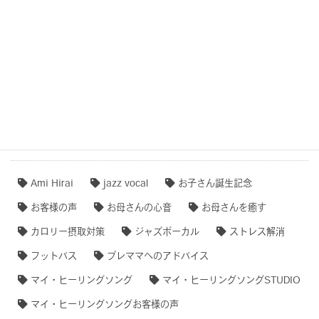
作品事例まとめ・ダイジェスト
【専門家のオススメ】
【無料ダウンロード♫】
タグクラウド
Ami Hirai
jazz vocal
お子さん誕生記念
お客様の声
お母さんの心音
お母さんを癒す
カロリー摂取対策
ジャズボーカル
ストレス解消
フットバス
プレママへのアドバイス
マイ・ヒーリングソング
マイ・ヒーリングソングSTUDIO
マイ・ヒーリングソングお客様の声