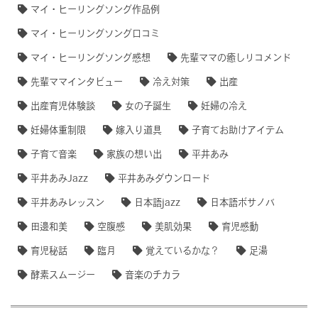
マイ・ヒーリングソング作品例
マイ・ヒーリングソング口コミ
マイ・ヒーリングソング感想
先輩ママの癒しリコメンド
先輩ママインタビュー
冷え対策
出産
出産育児体験談
女の子誕生
妊婦の冷え
妊婦体重制限
嫁入り道具
子育てお助けアイテム
子育て音楽
家族の想い出
平井あみ
平井あみJazz
平井あみダウンロード
平井あみレッスン
日本語jazz
日本語ボサノバ
田邊和美
空腹感
美肌効果
育児感動
育児秘話
臨月
覚えているかな？
足湯
酵素スムージー
音楽のチカラ