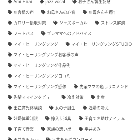
Ami Hirai
jazz vocal
お子さん誕生記念
お客様の声
お母さんの心音
お母さんを癒す
カロリー摂取対策
ジャズボーカル
ストレス解消
フットバス
プレママへのアドバイス
マイ・ヒーリングソング
マイ・ヒーリングソングSTUDIO
マイ・ヒーリングソングお客様の声
マイ・ヒーリングソング作品例
マイ・ヒーリングソング口コミ
マイ・ヒーリングソング感想
先輩ママの癒しリコメンド
先輩ママインタビュー
冷え対策
出産
出産育児体験談
女の子誕生
妊婦の冷え
妊婦体重制限
嫁入り道具
子育てお助けアイテム
子育て音楽
家族の想い出
平井あみ