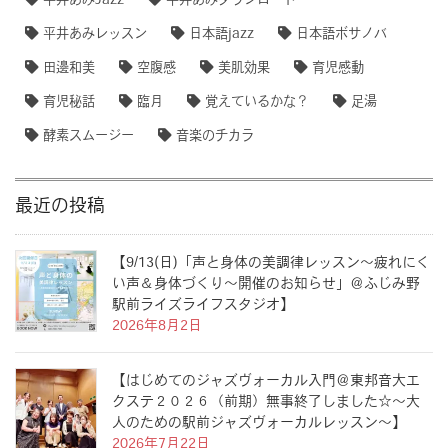
平井あみJazz
平井あみダウンロード
平井あみレッスン
日本語jazz
日本語ボサノバ
田邊和美
空腹感
美肌効果
育児感動
育児秘話
臨月
覚えているかな？
足湯
酵素スムージー
音楽のチカラ
最近の投稿
【9/13(日)「声と身体の美調律レッスン〜疲れにく
い声＆身体づくり〜開催のお知らせ」＠ふじみ野
駅前ライズライフスタジオ】
2026年8月2日
【はじめてのジャズヴォーカル入門＠東邦音大エ
クステ２０２６（前期）無事終了しました☆〜大
人のための駅前ジャズヴォーカルレッスン〜】
2026年7月22日