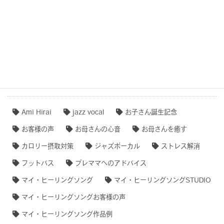
作品事例まとめ・ダイジェスト
【専門家のオススメ】
【無料ダウンロード♫】
タグクラウド
Ami Hirai
jazz vocal
お子さん誕生記念
お客様の声
お母さんの心音
お母さんを癒す
カロリー摂取対策
ジャズボーカル
ストレス解消
フットバス
プレママへのアドバイス
マイ・ヒーリングソング
マイ・ヒーリングソングSTUDIO
マイ・ヒーリングソングお客様の声
マイ・ヒーリングソング作品例