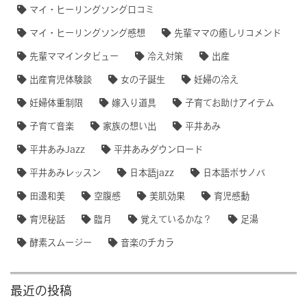
マイ・ヒーリングソング口コミ
マイ・ヒーリングソング感想
先輩ママの癒しリコメンド
先輩ママインタビュー
冷え対策
出産
出産育児体験談
女の子誕生
妊婦の冷え
妊婦体重制限
嫁入り道具
子育てお助けアイテム
子育て音楽
家族の想い出
平井あみ
平井あみJazz
平井あみダウンロード
平井あみレッスン
日本語jazz
日本語ボサノバ
田邊和美
空腹感
美肌効果
育児感動
育児秘話
臨月
覚えているかな？
足湯
酵素スムージー
音楽のチカラ
最近の投稿