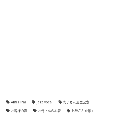
結婚式・記念日・人生の節目・サプライズCOCOROTONE
子守唄・寝かしつけソング・音育
COCOROTONE(心音入り胎教・寝かしつけ・リラクゼー
ション音楽)
作品事例まとめ・ダイジェスト
【専門家のオススメ】
【無料ダウンロード♫】
タグクラウド
Ami Hirai
jazz vocal
お子さん誕生記念
お客様の声
お母さんの心音
お母さんを癒す