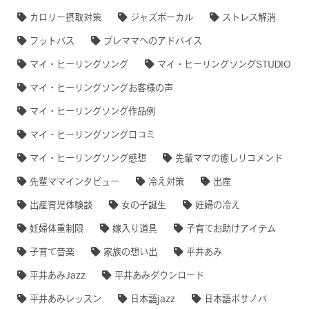
カロリー摂取対策
ジャズボーカル
ストレス解消
フットバス
プレママへのアドバイス
マイ・ヒーリングソング
マイ・ヒーリングソングSTUDIO
マイ・ヒーリングソングお客様の声
マイ・ヒーリングソング作品例
マイ・ヒーリングソング口コミ
マイ・ヒーリングソング感想
先輩ママの癒しリコメンド
先輩ママインタビュー
冷え対策
出産
出産育児体験談
女の子誕生
妊婦の冷え
妊婦体重制限
嫁入り道具
子育てお助けアイテム
子育て音楽
家族の想い出
平井あみ
平井あみJazz
平井あみダウンロード
平井あみレッスン
日本語jazz
日本語ボサノバ