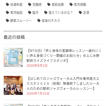
田邊和美
空腹感
美肌効果
育児感動
育児秘話
臨月
覚えているかな？
足湯
酵素スムージー
音楽のチカラ
最近の投稿
【9/13(日)「声と身体の美調律レッスン〜疲れにく
い声＆身体づくり〜開催のお知らせ」＠ふじみ野
駅前ライズライフスタジオ】
2026年8月2日
【はじめてのジャズヴォーカル入門＠東邦音大エ
クステ２０２６（前期）無事終了しました☆〜大
人のための駅前ジャズヴォーカルレッスン〜】
2026年7月22日