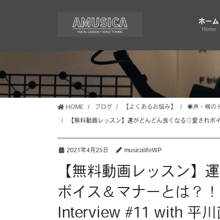
コ
ナ
ン
ビ
ホーム
テ
ゲ
Home
ン
ー
ツ
シ
に
ョ
移
ン
動
に
移
HOME
ブログ
【よくあるお悩み】
◉声・喉の
動
【無料動画レッスン】運がどんどん良くなる♡愛されボイス＆マナー
2021年4月25日
musicalifeWP
【無料動画レッスン】運か
ボイス＆マナーとは？！〜Th
Interview #11 wit