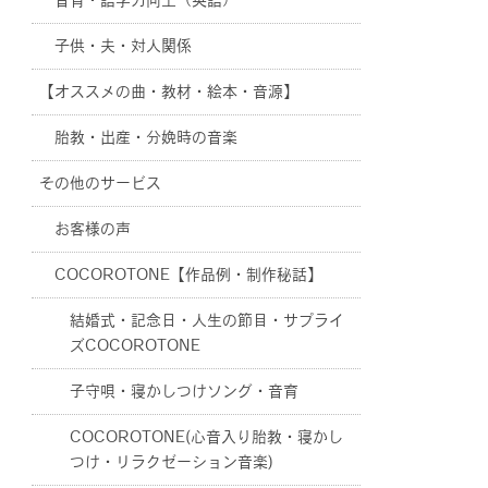
音育・語学力向上（英語）
子供・夫・対人関係
【オススメの曲・教材・絵本・音源】
胎教・出産・分娩時の音楽
その他のサービス
お客様の声
COCOROTONE【作品例・制作秘話】
結婚式・記念日・人生の節目・サプライ
ズCOCOROTONE
子守唄・寝かしつけソング・音育
COCOROTONE(心音入り胎教・寝かし
つけ・リラクゼーション音楽)