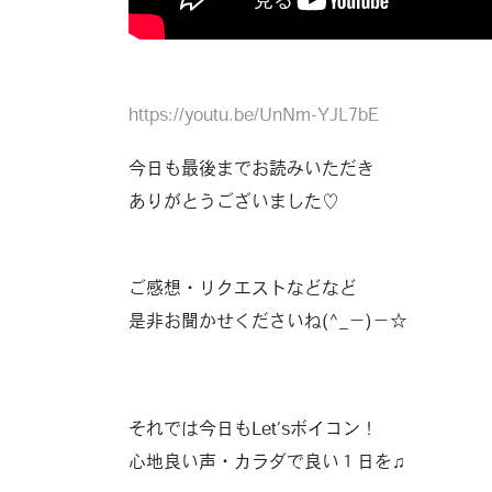
https://youtu.be/UnNm-YJL7bE
今日も最後までお読みいただき
ありがとうございました♡
ご感想・リクエストなどなど
是非お聞かせくださいね(^_−)−☆
それでは今日もLet’sボイコン！
心地良い声・カラダで良い１日を♫