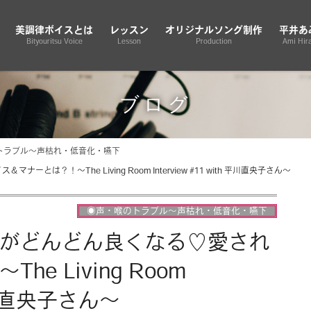
美調律ボイスとは
レッスン
オリジナルソング制作
平井あ
Bityouritsu Voice
Lesson
Production
Ami Hira
ブログ
トラブル〜声枯れ・低音化・嚥下
とは？！〜The Living Room Interview #11 with 平川直央子さん〜
◉声・喉のトラブル〜声枯れ・低音化・嚥下
゙どんどん良くなる♡愛され
e Living Room
h 平川直央子さん〜