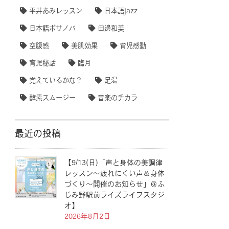
平井あみレッスン
日本語jazz
日本語ボサノバ
田邊和美
空腹感
美肌効果
育児感動
育児秘話
臨月
覚えているかな？
足湯
酵素スムージー
音楽のチカラ
最近の投稿
【9/13(日)「声と身体の美調律
レッスン〜疲れにくい声＆身体
づくり〜開催のお知らせ」＠ふ
じみ野駅前ライズライフスタジ
オ】
2026年8月2日