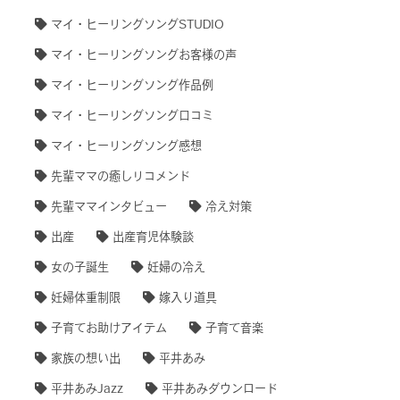
マイ・ヒーリングソングSTUDIO
マイ・ヒーリングソングお客様の声
マイ・ヒーリングソング作品例
マイ・ヒーリングソング口コミ
マイ・ヒーリングソング感想
先輩ママの癒しリコメンド
先輩ママインタビュー
冷え対策
出産
出産育児体験談
女の子誕生
妊婦の冷え
妊婦体重制限
嫁入り道具
子育てお助けアイテム
子育て音楽
家族の想い出
平井あみ
平井あみJazz
平井あみダウンロード