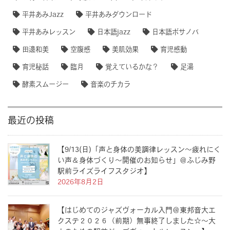
平井あみJazz
平井あみダウンロード
平井あみレッスン
日本語jazz
日本語ボサノバ
田邊和美
空腹感
美肌効果
育児感動
育児秘話
臨月
覚えているかな？
足湯
酵素スムージー
音楽のチカラ
最近の投稿
【9/13(日)「声と身体の美調律レッスン〜疲れにく
い声＆身体づくり〜開催のお知らせ」＠ふじみ野
駅前ライズライフスタジオ】
2026年8月2日
【はじめてのジャズヴォーカル入門＠東邦音大エ
クステ２０２６（前期）無事終了しました☆〜大