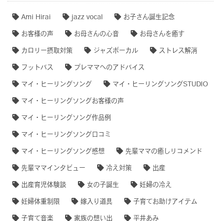
Ami Hirai
jazz vocal
お子さん誕生記念
お客様の声
お母さんの心音
お母さんを癒す
カロリー摂取対策
ジャズボーカル
ストレス解消
フットバス
プレママへのアドバイス
マイ・ヒーリングソング
マイ・ヒーリングソングSTUDIO
マイ・ヒーリングソングお客様の声
マイ・ヒーリングソング作品例
マイ・ヒーリングソング口コミ
マイ・ヒーリングソング感想
先輩ママの癒しリコメンド
先輩ママインタビュー
冷え対策
出産
出産育児体験談
女の子誕生
妊婦の冷え
妊婦体重制限
嫁入り道具
子育てお助けアイテム
子育て音楽
家族の想い出
平井あみ