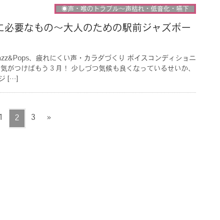
◉声・喉のトラブル〜声枯れ・低音化・嚥下
に必要なもの〜大人のための駅前ジャズボー
azz&Pops、疲れにくい声・カラダづくり ボイスコンディショニ
 気がつけばもう３月！ 少しづつ気候も良くなっているせいか、
 […]
ペ
ペ
1
ペ
3
»
2
ー
ー
ー
ジ
ジ
ジ