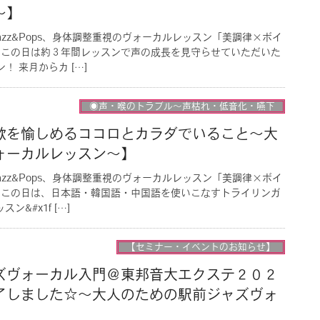
〜】
azz&Pops、身体調整重視のヴォーカルレッスン「美調律×ボイ
 この日は約３年間レッスンで声の成長を見守らせていただいた
 来月からカ […]
◉声・喉のトラブル〜声枯れ・低音化・嚥下
歌を愉しめるココロとカラダでいること〜大
ォーカルレッスン〜】
azz&Pops、身体調整重視のヴォーカルレッスン「美調律×ボイ
 この日は、日本語・韓国語・中国語を使いこなすトライリンガ
&#x1f […]
【セミナー・イベントのお知らせ】
ズヴォーカル入門＠東邦音大エクステ２０２
了しました☆〜大人のための駅前ジャズヴォ
】