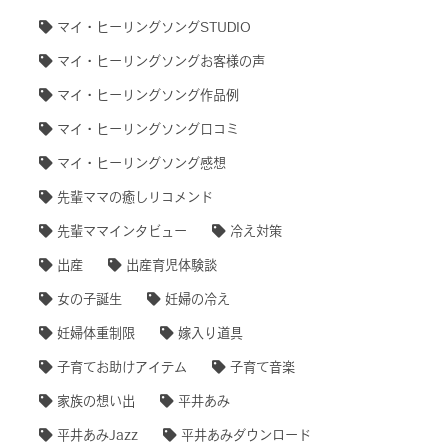
マイ・ヒーリングソングSTUDIO
マイ・ヒーリングソングお客様の声
マイ・ヒーリングソング作品例
マイ・ヒーリングソング口コミ
マイ・ヒーリングソング感想
先輩ママの癒しリコメンド
先輩ママインタビュー
冷え対策
出産
出産育児体験談
女の子誕生
妊婦の冷え
妊婦体重制限
嫁入り道具
子育てお助けアイテム
子育て音楽
家族の想い出
平井あみ
平井あみJazz
平井あみダウンロード