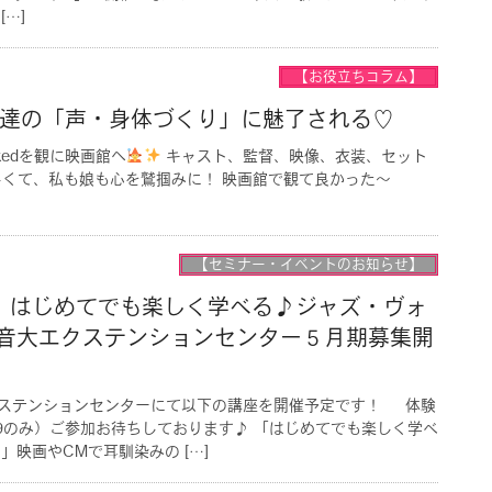
…]
【お役立ちコラム】
歌姫達の「声・身体づくり」に魅了される♡
kedを観に映画館へ
キャスト、監督、映像、衣装、セット
らしくて、私も娘も心を鷲掴みに！ 映画館で観て良かった〜
【セミナー・イベントのお知らせ】
】はじめてでも楽しく学べる♪ジャズ・ヴォ
邦音大エクステンションセンター５月期募集開
ステンションセンターにて以下の講座を開催予定です！ 体験
/9のみ）ご参加お待ちしております♪ 「はじめてでも楽しく学べ
」映画やCMで耳馴染みの […]