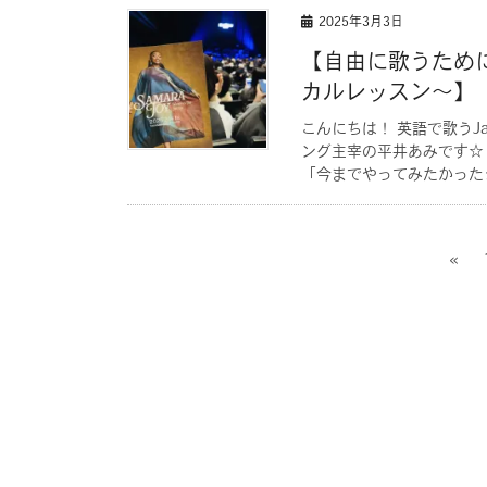
2025年3月3日
【自由に歌うため
カルレッスン〜】
こんにちは！ 英語で歌うJ
ング主宰の平井あみです☆
「今までやってみたかったジ
«
投
稿
の
ペ
ー
ジ