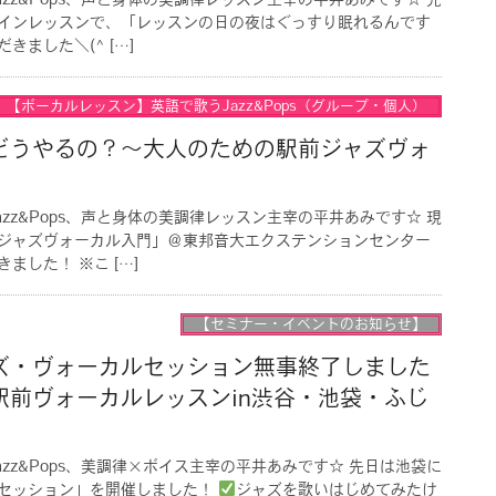
azz&Pops、声と身体の美調律レッスン主宰の平井あみです☆ 先
インレッスンで、「レッスンの日の夜はぐっすり眠れるんです
ました＼(^ […]
【ボーカルレッスン】英語で歌うJazz&Pops（グループ・個人）
どうやるの？〜大人のための駅前ジャズヴォ
】
azz&Pops、声と身体の美調律レッスン主宰の平井あみです☆ 現
ジャズヴォーカル入門」＠東邦音大エクステンションセンター
ました！ ※こ […]
【セミナー・イベントのお知らせ】
ズ・ヴォーカルセッション無事終了しました
駅前ヴォーカルレッスンin渋谷・池袋・ふじ
azz&Pops、美調律×ボイス主宰の平井あみです☆ 先日は池袋に
セッション」を開催しました！
ジャズを歌いはじめてみたけ