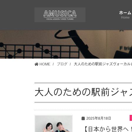
コ
ナ
ン
ビ
ホーム
テ
ゲ
Home
ン
ー
ツ
シ
に
ョ
移
ン
動
に
移
HOME
ブログ
大人のための駅前ジャズヴォーカル
動
大人のための駅前ジャ
2025年8月18日
【日本から世界へ