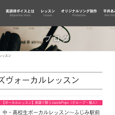
美調律ボイスとは
レッスン
オリジナルソング制作
平井あ
Bityouritsu Voice
Lesson
Production
Ami Hira
ブログ
レッスン
ズヴォーカルレッスン
【ボーカルレッスン】英語で歌うJazz&Pops（グループ・個人）
！中・高校生ボーカルレッスン〜ふじみ駅前