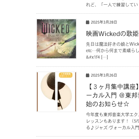
れど、「一人で練習してい [
2025年3月28日
映画Wickedの
先日は魔法好きの娘とWic
etc…何から何まで素晴
&#x1f4 […]
2025年3月26日
【３ヶ月集中講座
ーカル入門 ＠東
始のお知らせ☆
今年度も東邦音楽大学エク
レッスンもあります！（5
る♪ジャズ·ヴォーカル入門