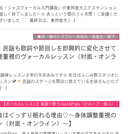
る！ジャズヴォーカル入門講座」@東邦音大エクステンション
楽しく終了しました〜☆ あっという間の３ヶ月間！ご受講くだ
いました＾＾ 最終日は、東邦音大 […]
◉声・喉のトラブル〜声枯れ・低音化・嚥下
！民謡も歌詞や節回しを即興的に変化させて
整重視のヴォーカルレッスン（対面・オンラ
美調律レッスン主宰の平井あみです☆ 先日はふじみ野スタジオに
ッスン
民謡のステージを間近に控えている生徒さんとのプ
…]
【ボーカルレッスン】英語で歌うJazz&Pops（グループ・個人）
夜はぐっすり眠れる理由♡〜身体調整重視の
ン（対面・オンライン）〜】