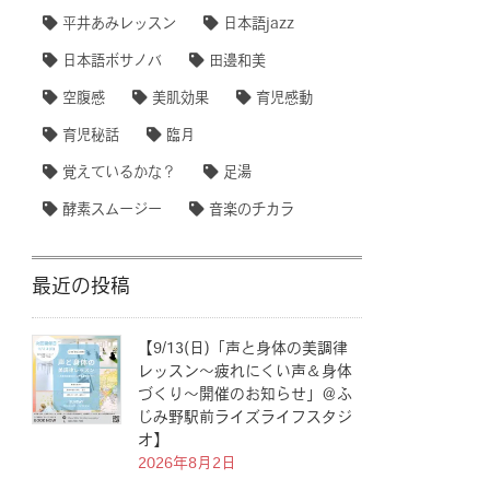
平井あみレッスン
日本語jazz
日本語ボサノバ
田邊和美
空腹感
美肌効果
育児感動
育児秘話
臨月
覚えているかな？
足湯
酵素スムージー
音楽のチカラ
最近の投稿
【9/13(日)「声と身体の美調律
レッスン〜疲れにくい声＆身体
づくり〜開催のお知らせ」＠ふ
じみ野駅前ライズライフスタジ
オ】
2026年8月2日