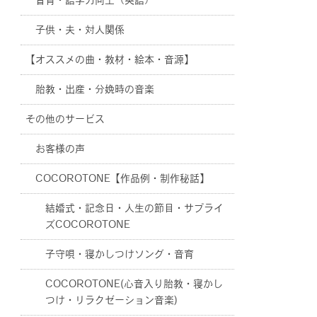
音育・語学力向上（英語）
子供・夫・対人関係
【オススメの曲・教材・絵本・音源】
胎教・出産・分娩時の音楽
その他のサービス
お客様の声
COCOROTONE【作品例・制作秘話】
結婚式・記念日・人生の節目・サプライ
ズCOCOROTONE
子守唄・寝かしつけソング・音育
COCOROTONE(心音入り胎教・寝かし
つけ・リラクゼーション音楽)