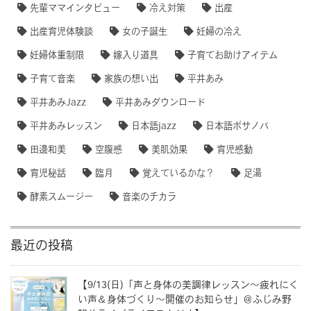
先輩ママインタビュー
冷え対策
出産
出産育児体験談
女の子誕生
妊婦の冷え
妊婦体重制限
嫁入り道具
子育てお助けアイテム
子育て音楽
家族の想い出
平井あみ
平井あみJazz
平井あみダウンロード
平井あみレッスン
日本語jazz
日本語ボサノバ
田邊和美
空腹感
美肌効果
育児感動
育児秘話
臨月
覚えているかな？
足湯
酵素スムージー
音楽のチカラ
最近の投稿
【9/13(日)「声と身体の美調律レッスン〜疲れにく
い声＆身体づくり〜開催のお知らせ」＠ふじみ野