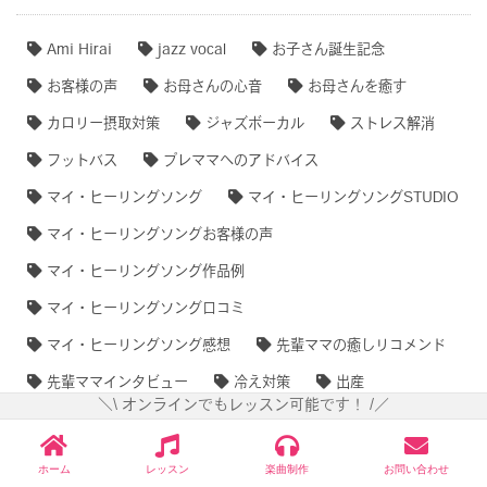
Ami Hirai
jazz vocal
お子さん誕生記念
お客様の声
お母さんの心音
お母さんを癒す
カロリー摂取対策
ジャズボーカル
ストレス解消
フットバス
プレママへのアドバイス
マイ・ヒーリングソング
マイ・ヒーリングソングSTUDIO
マイ・ヒーリングソングお客様の声
マイ・ヒーリングソング作品例
マイ・ヒーリングソング口コミ
マイ・ヒーリングソング感想
先輩ママの癒しリコメンド
先輩ママインタビュー
冷え対策
出産
＼\ オンラインでもレッスン可能です！ /／
出産育児体験談
女の子誕生
妊婦の冷え
妊婦体重制限
嫁入り道具
子育てお助けアイテム
ホーム
レッスン
楽曲制作
お問い合わせ