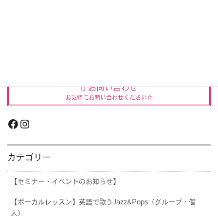
ストレスを幸せな時間に変
える♡ママの心音入りリラ
クゼーション音楽「ココロ
トーン」体験会＠マタニテ
ィ&ベビーフェスタ2019
2019年4月8日
お問い合わせ
お気軽にお問い合わせください☆
Facebook
Instagram
カテゴリー
【セミナー・イベントのお知らせ】
【ボーカルレッスン】英語で歌うJazz&Pops（グループ・個
人）