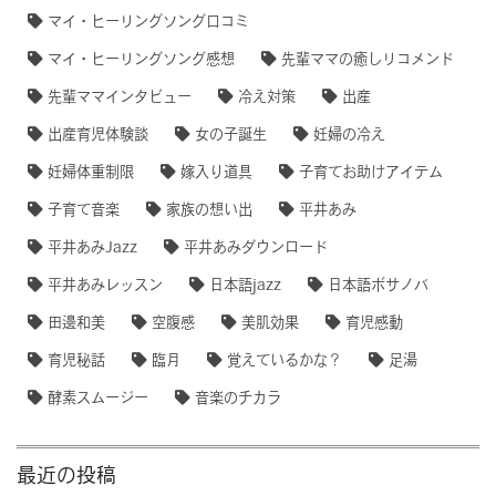
マイ・ヒーリングソング口コミ
マイ・ヒーリングソング感想
先輩ママの癒しリコメンド
先輩ママインタビュー
冷え対策
出産
出産育児体験談
女の子誕生
妊婦の冷え
妊婦体重制限
嫁入り道具
子育てお助けアイテム
子育て音楽
家族の想い出
平井あみ
平井あみJazz
平井あみダウンロード
平井あみレッスン
日本語jazz
日本語ボサノバ
田邊和美
空腹感
美肌効果
育児感動
育児秘話
臨月
覚えているかな？
足湯
酵素スムージー
音楽のチカラ
最近の投稿