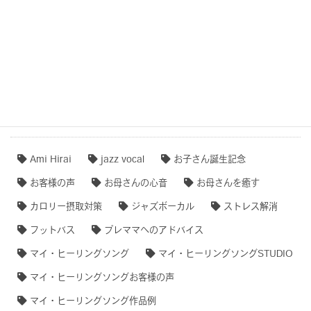
作品事例まとめ・ダイジェスト
【専門家のオススメ】
【無料ダウンロード♫】
タグクラウド
Ami Hirai
jazz vocal
お子さん誕生記念
お客様の声
お母さんの心音
お母さんを癒す
カロリー摂取対策
ジャズボーカル
ストレス解消
フットバス
プレママへのアドバイス
マイ・ヒーリングソング
マイ・ヒーリングソングSTUDIO
マイ・ヒーリングソングお客様の声
マイ・ヒーリングソング作品例