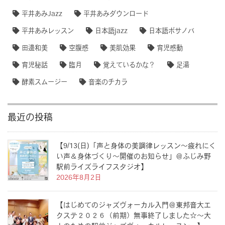
平井あみJazz
平井あみダウンロード
平井あみレッスン
日本語jazz
日本語ボサノバ
田邊和美
空腹感
美肌効果
育児感動
育児秘話
臨月
覚えているかな？
足湯
酵素スムージー
音楽のチカラ
最近の投稿
【9/13(日)「声と身体の美調律レッスン〜疲れにく
い声＆身体づくり〜開催のお知らせ」＠ふじみ野
駅前ライズライフスタジオ】
2026年8月2日
【はじめてのジャズヴォーカル入門＠東邦音大エ
クステ２０２６（前期）無事終了しました☆〜大