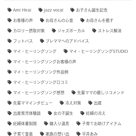
Ami Hirai
jazz vocal
お子さん誕生記念
お客様の声
お母さんの心音
お母さんを癒す
カロリー摂取対策
ジャズボーカル
ストレス解消
フットバス
プレママへのアドバイス
マイ・ヒーリングソング
マイ・ヒーリングソングSTUDIO
マイ・ヒーリングソングお客様の声
マイ・ヒーリングソング作品例
マイ・ヒーリングソング口コミ
マイ・ヒーリングソング感想
先輩ママの癒しリコメンド
先輩ママインタビュー
冷え対策
出産
出産育児体験談
女の子誕生
妊婦の冷え
妊婦体重制限
嫁入り道具
子育てお助けアイテム
子育て音楽
家族の想い出
平井あみ