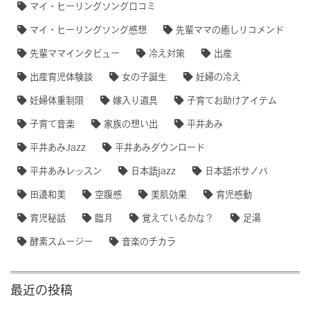
マイ・ヒーリングソング口コミ
マイ・ヒーリングソング感想
先輩ママの癒しリコメンド
先輩ママインタビュー
冷え対策
出産
出産育児体験談
女の子誕生
妊婦の冷え
妊婦体重制限
嫁入り道具
子育てお助けアイテム
子育て音楽
家族の想い出
平井あみ
平井あみJazz
平井あみダウンロード
平井あみレッスン
日本語jazz
日本語ボサノバ
田邊和美
空腹感
美肌効果
育児感動
育児秘話
臨月
覚えているかな？
足湯
酵素スムージー
音楽のチカラ
最近の投稿