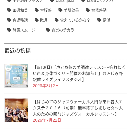
平井あみレッスン
日本語jazz
日本語ボサノバ
田邊和美
空腹感
美肌効果
育児感動
育児秘話
臨月
覚えているかな？
足湯
酵素スムージー
音楽のチカラ
最近の投稿
【9/13(日)「声と身体の美調律レッスン〜疲れにく
い声＆身体づくり〜開催のお知らせ」＠ふじみ野
駅前ライズライフスタジオ】
2026年8月2日
【はじめてのジャズヴォーカル入門＠東邦音大エ
クステ２０２６（前期）無事終了しました☆〜大
人のための駅前ジャズヴォーカルレッスン〜】
2026年7月22日