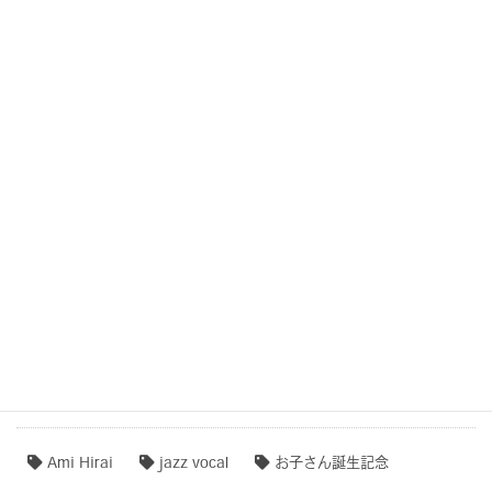
COCOROTONE【作品例・制作秘話】
結婚式・記念日・人生の節目・サプライズCOCOROTONE
子守唄・寝かしつけソング・音育
COCOROTONE(心音入り胎教・寝かしつけ・リラクゼー
ション音楽)
作品事例まとめ・ダイジェスト
【専門家のオススメ】
【無料ダウンロード♫】
タグクラウド
Ami Hirai
jazz vocal
お子さん誕生記念