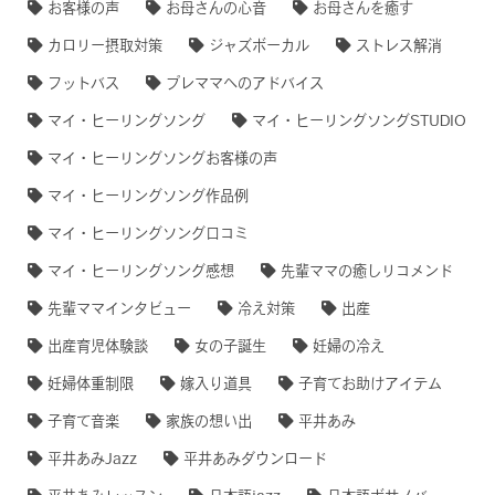
お客様の声
お母さんの心音
お母さんを癒す
カロリー摂取対策
ジャズボーカル
ストレス解消
フットバス
プレママへのアドバイス
マイ・ヒーリングソング
マイ・ヒーリングソングSTUDIO
マイ・ヒーリングソングお客様の声
マイ・ヒーリングソング作品例
マイ・ヒーリングソング口コミ
マイ・ヒーリングソング感想
先輩ママの癒しリコメンド
先輩ママインタビュー
冷え対策
出産
出産育児体験談
女の子誕生
妊婦の冷え
妊婦体重制限
嫁入り道具
子育てお助けアイテム
子育て音楽
家族の想い出
平井あみ
平井あみJazz
平井あみダウンロード