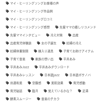
マイ・ヒーリングソングお客様の声
マイ・ヒーリングソング作品例
マイ・ヒーリングソング口コミ
マイ・ヒーリングソング感想
先輩ママの癒しリコメンド
先輩ママインタビュー
冷え対策
出産
出産育児体験談
女の子誕生
妊婦の冷え
妊婦体重制限
嫁入り道具
子育てお助けアイテム
子育て音楽
家族の想い出
平井あみ
平井あみJazz
平井あみダウンロード
平井あみレッスン
日本語jazz
日本語ボサノバ
田邊和美
空腹感
美肌効果
育児感動
育児秘話
臨月
覚えているかな？
足湯
酵素スムージー
音楽のチカラ