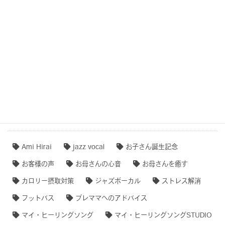
COCOROTONE(心音入り胎教・寝かしつけ・リラクゼー
ション音楽)
作品事例まとめ・ダイジェスト
【専門家のオススメ】
【無料ダウンロード♫】
タグクラウド
Ami Hirai
jazz vocal
お子さん誕生記念
お客様の声
お母さんの心音
お母さんを癒す
カロリー摂取対策
ジャズボーカル
ストレス解消
フットバス
プレママへのアドバイス
マイ・ヒーリングソング
マイ・ヒーリングソングSTUDIO