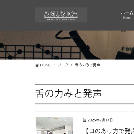
コ
ナ
ン
ビ
ホーム
テ
ゲ
Home
ン
ー
ツ
シ
に
ョ
移
ン
動
に
移
HOME
ブログ
舌の力みと発声
動
舌の力みと発声
2025年7月14日
【口のあけ方で発