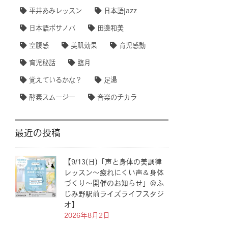
平井あみレッスン
日本語jazz
日本語ボサノバ
田邊和美
空腹感
美肌効果
育児感動
育児秘話
臨月
覚えているかな？
足湯
酵素スムージー
音楽のチカラ
最近の投稿
【9/13(日)「声と身体の美調律
レッスン〜疲れにくい声＆身体
づくり〜開催のお知らせ」＠ふ
じみ野駅前ライズライフスタジ
オ】
2026年8月2日