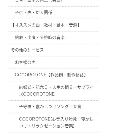
音育・語学力向上（英語）
子供・夫・対人関係
【オススメの曲・教材・絵本・音源】
胎教・出産・分娩時の音楽
その他のサービス
お客様の声
COCOROTONE【作品例・制作秘話】
結婚式・記念日・人生の節目・サプライ
ズCOCOROTONE
子守唄・寝かしつけソング・音育
COCOROTONE(心音入り胎教・寝かし
つけ・リラクゼーション音楽)