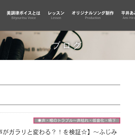
美調律ボイスとは
レッスン
オリジナルソング制作
平井あ
Bityouritsu Voice
Lesson
Production
Ami Hira
ブログ
◉声・喉のトラブル〜声枯れ・低音化・嚥下
声がガラリと変わる？！を検証☆】〜ふじみ