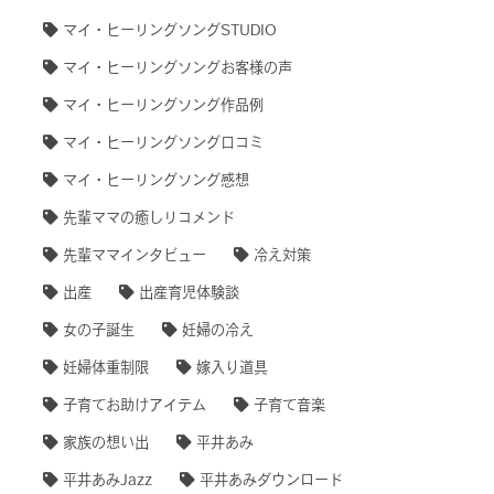
マイ・ヒーリングソングSTUDIO
マイ・ヒーリングソングお客様の声
マイ・ヒーリングソング作品例
マイ・ヒーリングソング口コミ
マイ・ヒーリングソング感想
先輩ママの癒しリコメンド
先輩ママインタビュー
冷え対策
出産
出産育児体験談
女の子誕生
妊婦の冷え
妊婦体重制限
嫁入り道具
子育てお助けアイテム
子育て音楽
家族の想い出
平井あみ
平井あみJazz
平井あみダウンロード