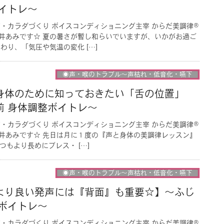
イトレ〜
・カラダづくり ボイスコンディショニング主宰 からだ美調律®︎
井あみです☆ 夏の暑さが暫し和らいでいますが、いかがお過ご
わり、「気圧や気温の変化 […]
◉声・喉のトラブル〜声枯れ・低音化・嚥下
身体のために知っておきたい「舌の位置」
前 身体調整ボイトレ〜
・カラダづくり ボイスコンディショニング主宰 からだ美調律®︎
井あみです☆ 先日は月に１度の『声と身体の美調律レッスン』
つもより長めにブレス・ […]
◉声・喉のトラブル〜声枯れ・低音化・嚥下
より良い発声には『背面』も重要☆】〜ふじ
ボイトレ〜
・カラダづくり ボイスコンディショニング主宰 からだ美調律®︎