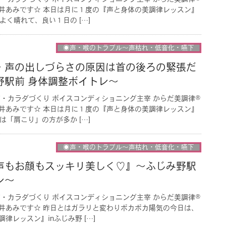
井あみです☆ 本日は月に１度の『声と身体の美調律レッスン』
よく晴れて、良い１日の […]
◉声・喉のトラブル〜声枯れ・低音化・嚥下
・声の出しづらさの原因は首の後ろの緊張だ
野駅前 身体調整ボイトレ〜
・カラダづくり ボイスコンディショニング主宰 からだ美調律®︎
井あみです☆ 本日は月に１度の『声と身体の美調律レッスン』
は「肩こり」の方が多か […]
◉声・喉のトラブル〜声枯れ・低音化・嚥下
声もお顔もスッキリ美しく♡』〜ふじみ野駅
レ〜
・カラダづくり ボイスコンディショニング主宰 からだ美調律®︎
井あみです☆ 昨日とはガラリと変わりポカポカ陽気の今日は、
律レッスン』inふじみ野 […]