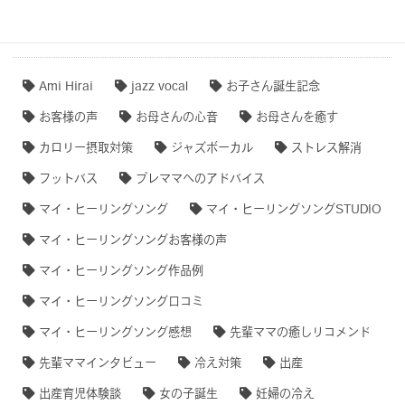
タグクラウド
Ami Hirai
jazz vocal
お子さん誕生記念
お客様の声
お母さんの心音
お母さんを癒す
カロリー摂取対策
ジャズボーカル
ストレス解消
フットバス
プレママへのアドバイス
マイ・ヒーリングソング
マイ・ヒーリングソングSTUDIO
マイ・ヒーリングソングお客様の声
マイ・ヒーリングソング作品例
マイ・ヒーリングソング口コミ
マイ・ヒーリングソング感想
先輩ママの癒しリコメンド
先輩ママインタビュー
冷え対策
出産
出産育児体験談
女の子誕生
妊婦の冷え