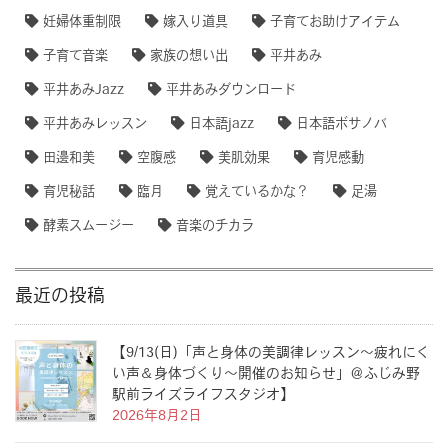
妊婦体重制限
嫁入り道具
子育てお助けアイテム
子育て音楽
家族の想い出
平井あみ
平井あみJazz
平井あみダウンロード
平井あみレッスン
日本語jazz
日本語ボサノバ
田邊和美
空腹感
美肌効果
育児感動
育児秘話
臨月
覚えているかな？
足湯
酵素スムージー
音楽のチカラ
最近の投稿
【9/13(日)「声と身体の美調律レッスン〜疲れにく
い声＆身体づくり〜開催のお知らせ」＠ふじみ野
駅前ライズライフスタジオ】
2026年8月2日