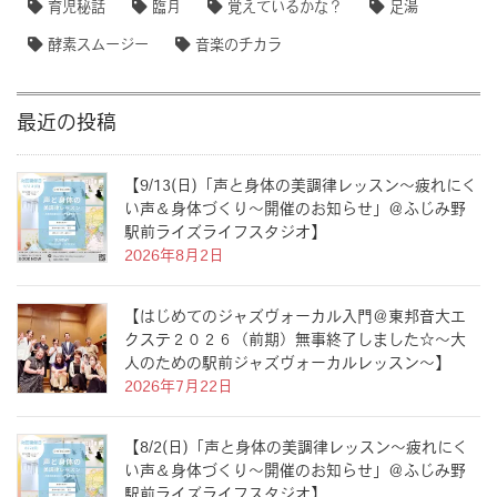
育児秘話
臨月
覚えているかな？
足湯
酵素スムージー
音楽のチカラ
最近の投稿
【9/13(日)「声と身体の美調律レッスン〜疲れにく
い声＆身体づくり〜開催のお知らせ」＠ふじみ野
駅前ライズライフスタジオ】
2026年8月2日
【はじめてのジャズヴォーカル入門＠東邦音大エ
クステ２０２６（前期）無事終了しました☆〜大
人のための駅前ジャズヴォーカルレッスン〜】
2026年7月22日
【8/2(日)「声と身体の美調律レッスン〜疲れにく
い声＆身体づくり〜開催のお知らせ」＠ふじみ野
駅前ライズライフスタジオ】