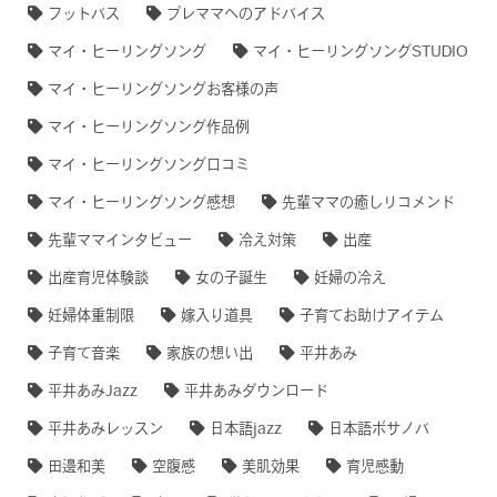
フットバス
プレママへのアドバイス
マイ・ヒーリングソング
マイ・ヒーリングソングSTUDIO
マイ・ヒーリングソングお客様の声
マイ・ヒーリングソング作品例
マイ・ヒーリングソング口コミ
マイ・ヒーリングソング感想
先輩ママの癒しリコメンド
先輩ママインタビュー
冷え対策
出産
出産育児体験談
女の子誕生
妊婦の冷え
妊婦体重制限
嫁入り道具
子育てお助けアイテム
子育て音楽
家族の想い出
平井あみ
平井あみJazz
平井あみダウンロード
平井あみレッスン
日本語jazz
日本語ボサノバ
田邊和美
空腹感
美肌効果
育児感動