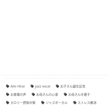
子守唄・寝かしつけソング・音育
COCOROTONE(心音入り胎教・寝かしつけ・リラクゼー
ション音楽)
作品事例まとめ・ダイジェスト
【専門家のオススメ】
【無料ダウンロード♫】
タグクラウド
Ami Hirai
jazz vocal
お子さん誕生記念
お客様の声
お母さんの心音
お母さんを癒す
カロリー摂取対策
ジャズボーカル
ストレス解消