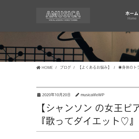
コ
ナ
ン
ビ
ホーム
テ
ゲ
Home
ン
ー
ツ
シ
に
ョ
移
ン
動
に
移
HOME
ブログ
【よくあるお悩み】
◉身体のト
動
2020年10月20日
musicalifeWP
【シャンソン の女王ピ
『歌ってダイエット♡』