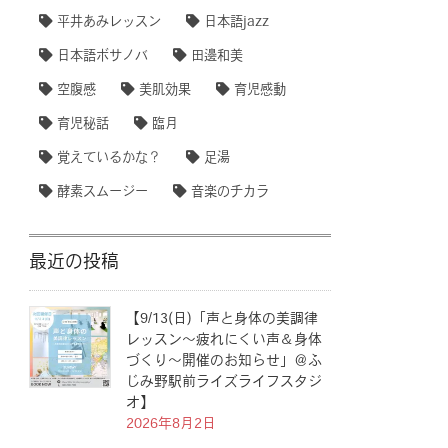
平井あみレッスン
日本語jazz
日本語ボサノバ
田邊和美
空腹感
美肌効果
育児感動
育児秘話
臨月
覚えているかな？
足湯
酵素スムージー
音楽のチカラ
最近の投稿
【9/13(日)「声と身体の美調律
レッスン〜疲れにくい声＆身体
づくり〜開催のお知らせ」＠ふ
じみ野駅前ライズライフスタジ
オ】
2026年8月2日