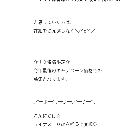
・ツライ練習なしに時短で成果を出したい！
と思っていた方は、
詳細をお見逃しなく＼(^o^)／
☆１０名様限定☆
今年最後のキャンペーン価格での
募集となります。
｡:*━♪━*:｡━♪━｡:*━♪━*:｡
こんにちは☆
マイナス１０歳を呼吸で実現♡