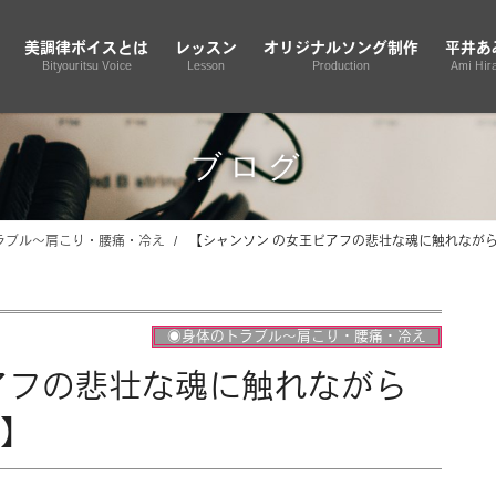
美調律ボイスとは
レッスン
オリジナルソング制作
平井あ
Bityouritsu Voice
Lesson
Production
Ami Hira
ブログ
ラブル〜肩こり・腰痛・冷え
【シャンソン の女王ピアフの悲壮な魂に触れなが
◉身体のトラブル〜肩こり・腰痛・冷え
アフの悲壮な魂に触れながら
】