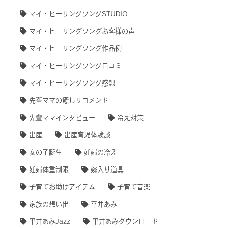
マイ・ヒーリングソングSTUDIO
マイ・ヒーリングソングお客様の声
マイ・ヒーリングソング作品例
マイ・ヒーリングソング口コミ
マイ・ヒーリングソング感想
先輩ママの癒しリコメンド
先輩ママインタビュー
冷え対策
出産
出産育児体験談
女の子誕生
妊婦の冷え
妊婦体重制限
嫁入り道具
子育てお助けアイテム
子育て音楽
家族の想い出
平井あみ
平井あみJazz
平井あみダウンロード