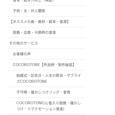
音育・語学力向上（英語）
子供・夫・対人関係
【オススメの曲・教材・絵本・音源】
胎教・出産・分娩時の音楽
その他のサービス
お客様の声
COCOROTONE【作品例・制作秘話】
結婚式・記念日・人生の節目・サプライ
ズCOCOROTONE
子守唄・寝かしつけソング・音育
COCOROTONE(心音入り胎教・寝かし
つけ・リラクゼーション音楽)