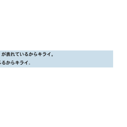
」が表れているからキライ。
じるからキライ
。