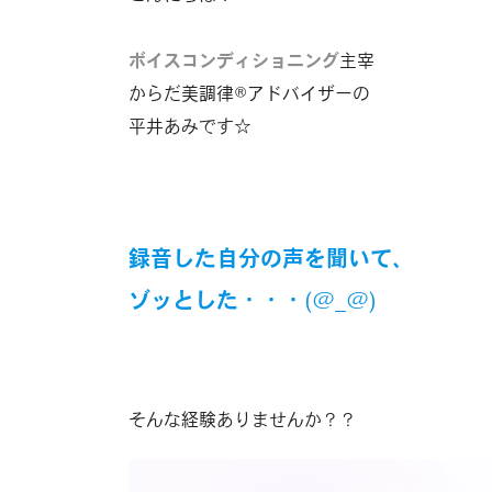
ボイスコンディショニング
主宰
からだ美調律®︎アドバイザーの
平井あみです☆
録音した自分の声を聞いて、
ゾッとした
・・・(@_@)
そんな経験ありませんか？？