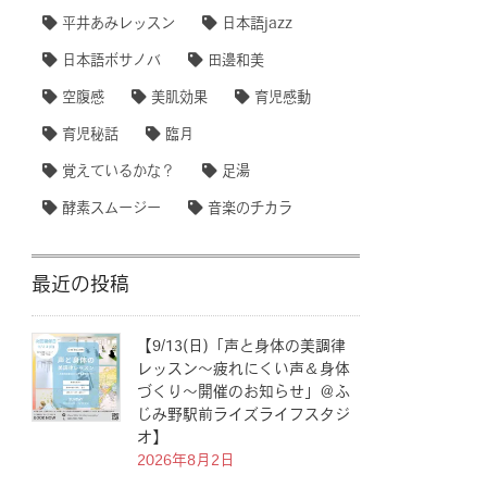
平井あみレッスン
日本語jazz
日本語ボサノバ
田邊和美
空腹感
美肌効果
育児感動
育児秘話
臨月
覚えているかな？
足湯
酵素スムージー
音楽のチカラ
最近の投稿
【9/13(日)「声と身体の美調律
レッスン〜疲れにくい声＆身体
づくり〜開催のお知らせ」＠ふ
じみ野駅前ライズライフスタジ
オ】
2026年8月2日