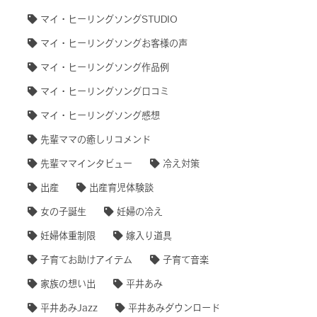
マイ・ヒーリングソングSTUDIO
マイ・ヒーリングソングお客様の声
マイ・ヒーリングソング作品例
マイ・ヒーリングソング口コミ
マイ・ヒーリングソング感想
先輩ママの癒しリコメンド
先輩ママインタビュー
冷え対策
出産
出産育児体験談
女の子誕生
妊婦の冷え
妊婦体重制限
嫁入り道具
子育てお助けアイテム
子育て音楽
家族の想い出
平井あみ
平井あみJazz
平井あみダウンロード