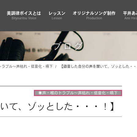
美調律ボイスとは
レッスン
オリジナルソング制作
平井あ
Bityouritsu Voice
Lesson
Production
Ami Hira
ブログ
トラブル〜声枯れ・低音化・嚥下
【録音した自分の声を聞いて、ゾッとした・・
◉声・喉のトラブル〜声枯れ・低音化・嚥下
いて、ゾッとした・・・！】