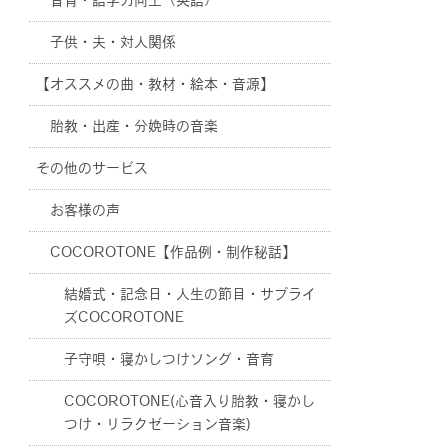
音育・語学力向上（英語）
子供・夫・対人関係
【オススメの曲・教材・絵本・音源】
胎教・出産・分娩時の音楽
その他のサービス
お客様の声
COCOROTONE【作品例・制作秘話】
結婚式・記念日・人生の節目・サプライ
ズCOCOROTONE
子守唄・寝かしつけソング・音育
COCOROTONE(心音入り胎教・寝かし
つけ・リラクゼーション音楽)