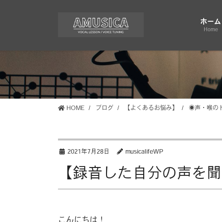
コ
ナ
ン
ビ
ホーム
テ
ゲ
Home
ン
ー
ツ
シ
に
ョ
移
ン
動
に
移
HOME
ブログ
【よくあるお悩み】
◉声・喉の
動
2021年7月28日
musicalifeWP
【録音した自分の声を聞
こんにちは！