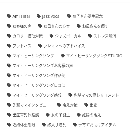
Ami Hirai
jazz vocal
お子さん誕生記念
お客様の声
お母さんの心音
お母さんを癒す
カロリー摂取対策
ジャズボーカル
ストレス解消
フットバス
プレママへのアドバイス
マイ・ヒーリングソング
マイ・ヒーリングソングSTUDIO
マイ・ヒーリングソングお客様の声
マイ・ヒーリングソング作品例
マイ・ヒーリングソング口コミ
マイ・ヒーリングソング感想
先輩ママの癒しリコメンド
先輩ママインタビュー
冷え対策
出産
出産育児体験談
女の子誕生
妊婦の冷え
妊婦体重制限
嫁入り道具
子育てお助けアイテム