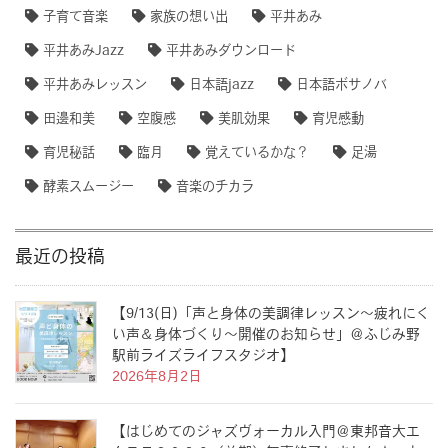
子育て音楽
家族の想い出
平井あみ
平井あみJazz
平井あみダウンロード
平井あみレッスン
日本語jazz
日本語ボサノバ
田邊和美
空腹感
美肌効果
育児感動
育児秘話
臨月
覚えているかな？
足湯
酵素スムージー
音楽のチカラ
最近の投稿
【9/13(日)「声と身体の美調律レッスン〜疲れにく
い声＆身体づくり〜開催のお知らせ」＠ふじみ野
駅前ライズライフスタジオ】
2026年8月2日
【はじめてのジャズヴォーカル入門＠東邦音大エ