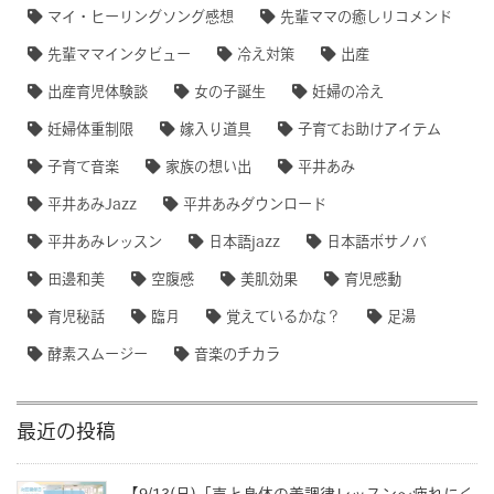
マイ・ヒーリングソング感想
先輩ママの癒しリコメンド
先輩ママインタビュー
冷え対策
出産
出産育児体験談
女の子誕生
妊婦の冷え
妊婦体重制限
嫁入り道具
子育てお助けアイテム
子育て音楽
家族の想い出
平井あみ
平井あみJazz
平井あみダウンロード
平井あみレッスン
日本語jazz
日本語ボサノバ
田邊和美
空腹感
美肌効果
育児感動
育児秘話
臨月
覚えているかな？
足湯
酵素スムージー
音楽のチカラ
最近の投稿