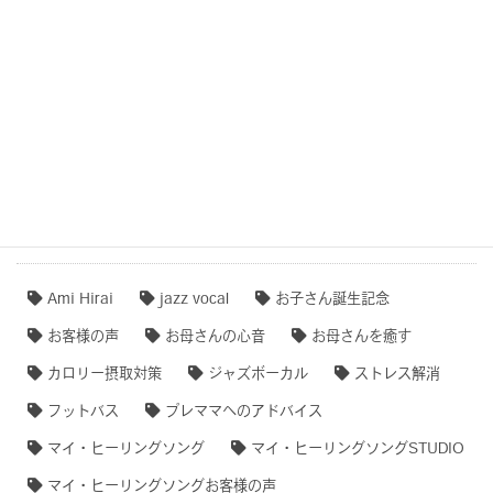
ション音楽)
作品事例まとめ・ダイジェスト
【専門家のオススメ】
【無料ダウンロード♫】
タグクラウド
Ami Hirai
jazz vocal
お子さん誕生記念
お客様の声
お母さんの心音
お母さんを癒す
カロリー摂取対策
ジャズボーカル
ストレス解消
フットバス
プレママへのアドバイス
マイ・ヒーリングソング
マイ・ヒーリングソングSTUDIO
マイ・ヒーリングソングお客様の声