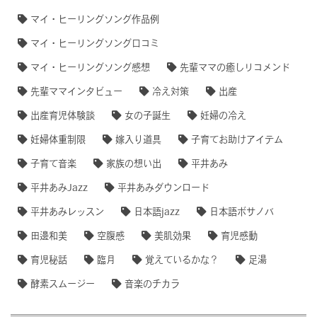
マイ・ヒーリングソング作品例
マイ・ヒーリングソング口コミ
マイ・ヒーリングソング感想
先輩ママの癒しリコメンド
先輩ママインタビュー
冷え対策
出産
出産育児体験談
女の子誕生
妊婦の冷え
妊婦体重制限
嫁入り道具
子育てお助けアイテム
子育て音楽
家族の想い出
平井あみ
平井あみJazz
平井あみダウンロード
平井あみレッスン
日本語jazz
日本語ボサノバ
田邊和美
空腹感
美肌効果
育児感動
育児秘話
臨月
覚えているかな？
足湯
酵素スムージー
音楽のチカラ