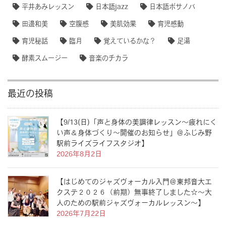
平井あみレッスン
日本語jazz
日本語ボサノバ
田邊和美
空腹感
美肌効果
育児感動
育児秘話
臨月
覚えているかな？
足湯
酵素スムージー
音楽のチカラ
最近の投稿
【9/13(日)「声と身体の美調律レッスン〜疲れにく
い声＆身体づくり〜開催のお知らせ」＠ふじみ野
駅前ライズライフスタジオ】
2026年8月2日
【はじめてのジャズヴォーカル入門＠東邦音大エ
クステ２０２６（前期）無事終了しました☆〜大
人のための駅前ジャズヴォーカルレッスン〜】
2026年7月22日