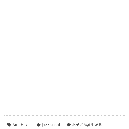
COCOROTONE【作品例・制作秘話】
結婚式・記念日・人生の節目・サプライズCOCOROTONE
子守唄・寝かしつけソング・音育
COCOROTONE(心音入り胎教・寝かしつけ・リラクゼー
ション音楽)
作品事例まとめ・ダイジェスト
【専門家のオススメ】
【無料ダウンロード♫】
タグクラウド
Ami Hirai
jazz vocal
お子さん誕生記念