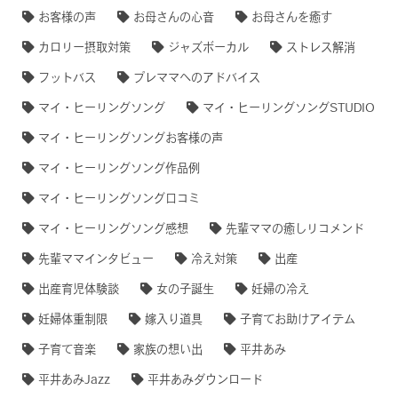
お客様の声
お母さんの心音
お母さんを癒す
カロリー摂取対策
ジャズボーカル
ストレス解消
フットバス
プレママへのアドバイス
マイ・ヒーリングソング
マイ・ヒーリングソングSTUDIO
マイ・ヒーリングソングお客様の声
マイ・ヒーリングソング作品例
マイ・ヒーリングソング口コミ
マイ・ヒーリングソング感想
先輩ママの癒しリコメンド
先輩ママインタビュー
冷え対策
出産
出産育児体験談
女の子誕生
妊婦の冷え
妊婦体重制限
嫁入り道具
子育てお助けアイテム
子育て音楽
家族の想い出
平井あみ
平井あみJazz
平井あみダウンロード