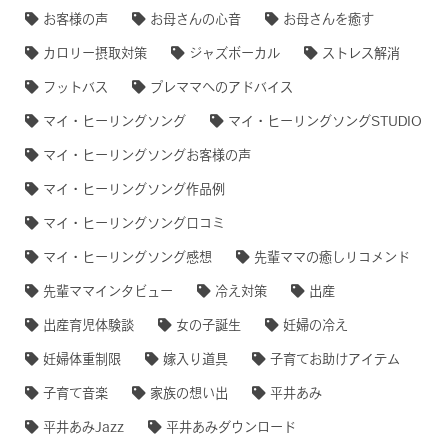
お客様の声
お母さんの心音
お母さんを癒す
カロリー摂取対策
ジャズボーカル
ストレス解消
フットバス
プレママへのアドバイス
マイ・ヒーリングソング
マイ・ヒーリングソングSTUDIO
マイ・ヒーリングソングお客様の声
マイ・ヒーリングソング作品例
マイ・ヒーリングソング口コミ
マイ・ヒーリングソング感想
先輩ママの癒しリコメンド
先輩ママインタビュー
冷え対策
出産
出産育児体験談
女の子誕生
妊婦の冷え
妊婦体重制限
嫁入り道具
子育てお助けアイテム
子育て音楽
家族の想い出
平井あみ
平井あみJazz
平井あみダウンロード