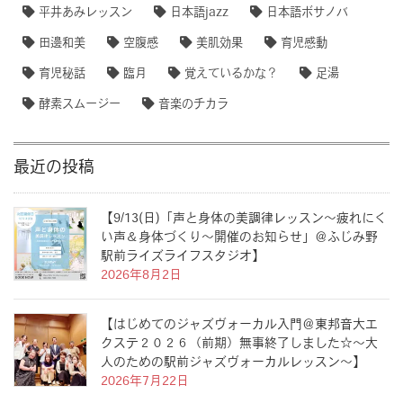
平井あみレッスン
日本語jazz
日本語ボサノバ
田邊和美
空腹感
美肌効果
育児感動
育児秘話
臨月
覚えているかな？
足湯
酵素スムージー
音楽のチカラ
最近の投稿
【9/13(日)「声と身体の美調律レッスン〜疲れにく
い声＆身体づくり〜開催のお知らせ」＠ふじみ野
駅前ライズライフスタジオ】
2026年8月2日
【はじめてのジャズヴォーカル入門＠東邦音大エ
クステ２０２６（前期）無事終了しました☆〜大
人のための駅前ジャズヴォーカルレッスン〜】
2026年7月22日