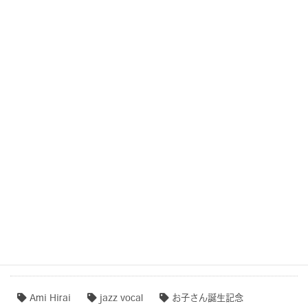
COCOROTONE【作品例・制作秘話】
結婚式・記念日・人生の節目・サプライズCOCOROTONE
子守唄・寝かしつけソング・音育
COCOROTONE(心音入り胎教・寝かしつけ・リラクゼー
ション音楽)
作品事例まとめ・ダイジェスト
【専門家のオススメ】
【無料ダウンロード♫】
タグクラウド
Ami Hirai
jazz vocal
お子さん誕生記念