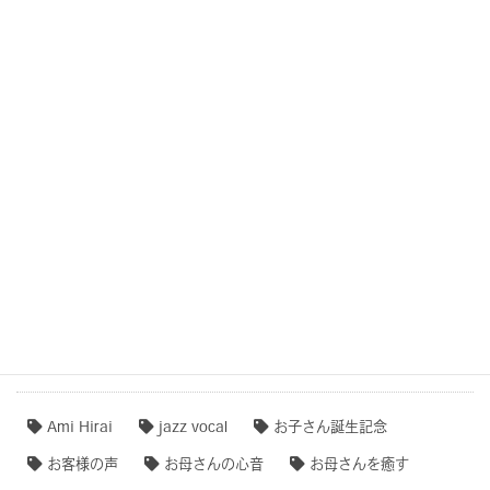
結婚式・記念日・人生の節目・サプライズCOCOROTONE
子守唄・寝かしつけソング・音育
COCOROTONE(心音入り胎教・寝かしつけ・リラクゼー
ション音楽)
作品事例まとめ・ダイジェスト
【専門家のオススメ】
【無料ダウンロード♫】
タグクラウド
Ami Hirai
jazz vocal
お子さん誕生記念
お客様の声
お母さんの心音
お母さんを癒す