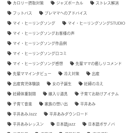
カロリー摂取対策
ジャズボーカル
ストレス解消
フットバス
プレママへのアドバイス
マイ・ヒーリングソング
マイ・ヒーリングソングSTUDIO
マイ・ヒーリングソングお客様の声
マイ・ヒーリングソング作品例
マイ・ヒーリングソング口コミ
マイ・ヒーリングソング感想
先輩ママの癒しリコメンド
先輩ママインタビュー
冷え対策
出産
出産育児体験談
女の子誕生
妊婦の冷え
妊婦体重制限
嫁入り道具
子育てお助けアイテム
子育て音楽
家族の想い出
平井あみ
平井あみJazz
平井あみダウンロード
平井あみレッスン
日本語jazz
日本語ボサノバ