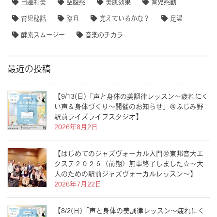
田邊和美
空腹感
美肌効果
育児感動
育児秘話
臨月
覚えているかな？
足湯
酵素スムージー
音楽のチカラ
最近の投稿
【9/13(日)「声と身体の美調律レッスン〜疲れにく
い声＆身体づくり〜開催のお知らせ」＠ふじみ野
駅前ライズライフスタジオ】
2026年8月2日
【はじめてのジャズヴォーカル入門＠東邦音大エ
クステ２０２６（前期）無事終了しました☆〜大
人のための駅前ジャズヴォーカルレッスン〜】
2026年7月22日
【8/2(日)「声と身体の美調律レッスン〜疲れにく