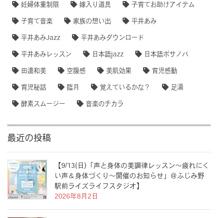
妊婦体重制限
嫁入り道具
子育てお助けアイテム
子育て音楽
家族の想い出
平井あみ
平井あみJazz
平井あみダウンロード
平井あみレッスン
日本語jazz
日本語ボサノバ
田邊和美
空腹感
美肌効果
育児感動
育児秘話
臨月
覚えているかな？
足湯
酵素スムージー
音楽のチカラ
最近の投稿
【9/13(日)「声と身体の美調律レッスン〜疲れにく
い声＆身体づくり〜開催のお知らせ」＠ふじみ野
駅前ライズライフスタジオ】
2026年8月2日