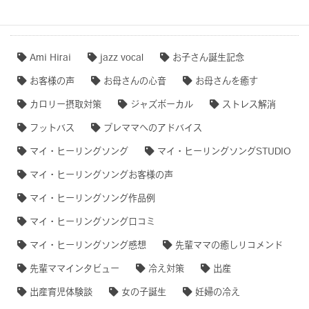
タグクラウド
Ami Hirai
jazz vocal
お子さん誕生記念
お客様の声
お母さんの心音
お母さんを癒す
カロリー摂取対策
ジャズボーカル
ストレス解消
フットバス
プレママへのアドバイス
マイ・ヒーリングソング
マイ・ヒーリングソングSTUDIO
マイ・ヒーリングソングお客様の声
マイ・ヒーリングソング作品例
マイ・ヒーリングソング口コミ
マイ・ヒーリングソング感想
先輩ママの癒しリコメンド
先輩ママインタビュー
冷え対策
出産
出産育児体験談
女の子誕生
妊婦の冷え