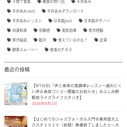
子育て音楽
家族の想い出
平井あみ
平井あみJazz
平井あみダウンロード
平井あみレッスン
日本語jazz
日本語ボサノバ
田邊和美
空腹感
美肌効果
育児感動
育児秘話
臨月
覚えているかな？
足湯
酵素スムージー
音楽のチカラ
最近の投稿
【9/13(日)「声と身体の美調律レッスン〜疲れにく
い声＆身体づくり〜開催のお知らせ」＠ふじみ野
駅前ライズライフスタジオ】
2026年8月2日
【はじめてのジャズヴォーカル入門＠東邦音大エ
クステ２０２６（前期）無事終了しました☆〜大