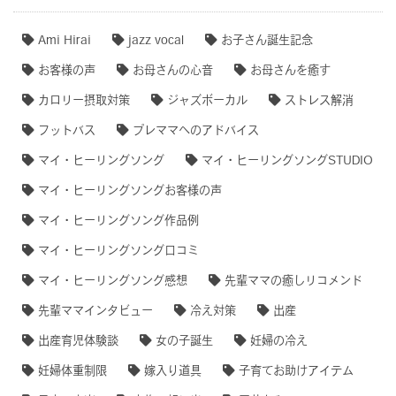
Ami Hirai
jazz vocal
お子さん誕生記念
お客様の声
お母さんの心音
お母さんを癒す
カロリー摂取対策
ジャズボーカル
ストレス解消
フットバス
プレママへのアドバイス
マイ・ヒーリングソング
マイ・ヒーリングソングSTUDIO
マイ・ヒーリングソングお客様の声
マイ・ヒーリングソング作品例
マイ・ヒーリングソング口コミ
マイ・ヒーリングソング感想
先輩ママの癒しリコメンド
先輩ママインタビュー
冷え対策
出産
出産育児体験談
女の子誕生
妊婦の冷え
妊婦体重制限
嫁入り道具
子育てお助けアイテム