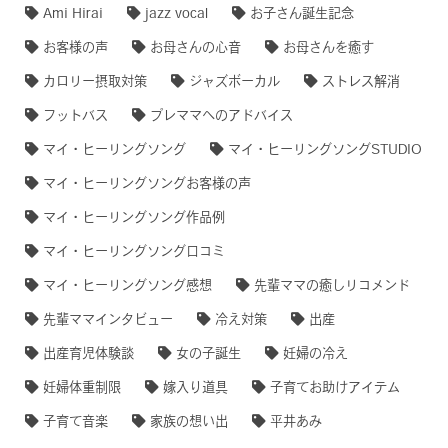
Ami Hirai
jazz vocal
お子さん誕生記念
お客様の声
お母さんの心音
お母さんを癒す
カロリー摂取対策
ジャズボーカル
ストレス解消
フットバス
プレママへのアドバイス
マイ・ヒーリングソング
マイ・ヒーリングソングSTUDIO
マイ・ヒーリングソングお客様の声
マイ・ヒーリングソング作品例
マイ・ヒーリングソング口コミ
マイ・ヒーリングソング感想
先輩ママの癒しリコメンド
先輩ママインタビュー
冷え対策
出産
出産育児体験談
女の子誕生
妊婦の冷え
妊婦体重制限
嫁入り道具
子育てお助けアイテム
子育て音楽
家族の想い出
平井あみ