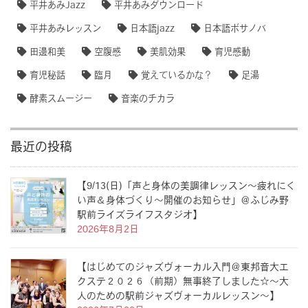
平井あみJazz
平井あみダウンロード
平井あみレッスン
日本語jazz
日本語ボサノバ
田邊和美
空腹感
美肌効果
育児感動
育児秘話
臨月
覚えているかな？
足湯
酵素スムージー
音楽のチカラ
最近の投稿
【9/13(日)「声と身体の美調律レッスン〜疲れにく
い声＆身体づくり〜開催のお知らせ」＠ふじみ野
駅前ライズライフスタジオ】
2026年8月2日
【はじめてのジャズヴォーカル入門＠東邦音大エ
クステ２０２６（前期）無事終了しました☆〜大
人のための駅前ジャズヴォーカルレッスン〜】