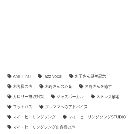
作品事例まとめ・ダイジェスト
【専門家のオススメ】
【無料ダウンロード♫】
タグクラウド
Ami Hirai
jazz vocal
お子さん誕生記念
お客様の声
お母さんの心音
お母さんを癒す
カロリー摂取対策
ジャズボーカル
ストレス解消
フットバス
プレママへのアドバイス
マイ・ヒーリングソング
マイ・ヒーリングソングSTUDIO
マイ・ヒーリングソングお客様の声