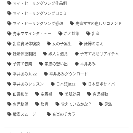
マイ・ヒーリングソング作品例
マイ・ヒーリングソング口コミ
マイ・ヒーリングソング感想
先輩ママの癒しリコメンド
先輩ママインタビュー
冷え対策
出産
出産育児体験談
女の子誕生
妊婦の冷え
妊婦体重制限
嫁入り道具
子育てお助けアイテム
子育て音楽
家族の想い出
平井あみ
平井あみJazz
平井あみダウンロード
平井あみレッスン
日本語jazz
日本語ボサノバ
田邊和美
空腹感
美肌効果
育児感動
育児秘話
臨月
覚えているかな？
足湯
酵素スムージー
音楽のチカラ