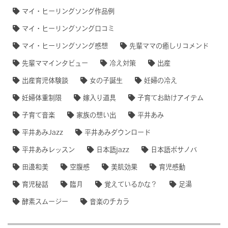
マイ・ヒーリングソング作品例
マイ・ヒーリングソング口コミ
マイ・ヒーリングソング感想
先輩ママの癒しリコメンド
先輩ママインタビュー
冷え対策
出産
出産育児体験談
女の子誕生
妊婦の冷え
妊婦体重制限
嫁入り道具
子育てお助けアイテム
子育て音楽
家族の想い出
平井あみ
平井あみJazz
平井あみダウンロード
平井あみレッスン
日本語jazz
日本語ボサノバ
田邊和美
空腹感
美肌効果
育児感動
育児秘話
臨月
覚えているかな？
足湯
酵素スムージー
音楽のチカラ