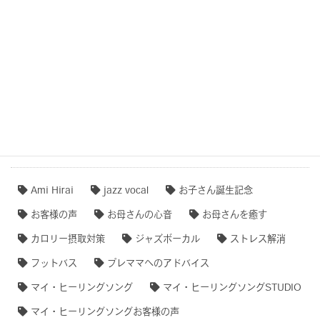
ション音楽)
作品事例まとめ・ダイジェスト
【専門家のオススメ】
【無料ダウンロード♫】
タグクラウド
Ami Hirai
jazz vocal
お子さん誕生記念
お客様の声
お母さんの心音
お母さんを癒す
カロリー摂取対策
ジャズボーカル
ストレス解消
フットバス
プレママへのアドバイス
マイ・ヒーリングソング
マイ・ヒーリングソングSTUDIO
マイ・ヒーリングソングお客様の声