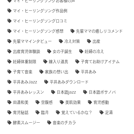
マイ・ヒーリングソングお客様の声
マイ・ヒーリングソング作品例
マイ・ヒーリングソング口コミ
マイ・ヒーリングソング感想
先輩ママの癒しリコメンド
先輩ママインタビュー
冷え対策
出産
出産育児体験談
女の子誕生
妊婦の冷え
妊婦体重制限
嫁入り道具
子育てお助けアイテム
子育て音楽
家族の想い出
平井あみ
平井あみJazz
平井あみダウンロード
平井あみレッスン
日本語jazz
日本語ボサノバ
田邊和美
空腹感
美肌効果
育児感動
育児秘話
臨月
覚えているかな？
足湯
酵素スムージー
音楽のチカラ