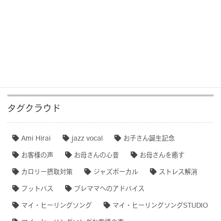
ション音楽)
作品事例まとめ・ダイジェスト
【専門家のオススメ】
【無料ダウンロード♫】
タグクラウド
Ami Hirai
jazz vocal
お子さん誕生記念
お客様の声
お母さんの心音
お母さんを癒す
カロリー摂取対策
ジャズボーカル
ストレス解消
フットバス
プレママへのアドバイス
マイ・ヒーリングソング
マイ・ヒーリングソングSTUDIO