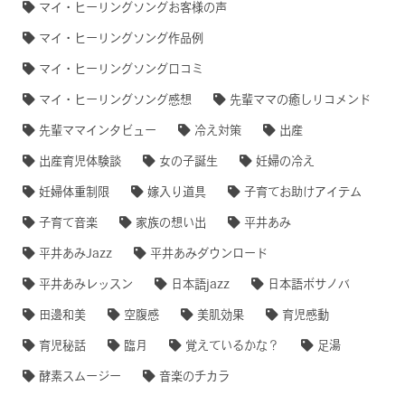
マイ・ヒーリングソングお客様の声
マイ・ヒーリングソング作品例
マイ・ヒーリングソング口コミ
マイ・ヒーリングソング感想
先輩ママの癒しリコメンド
先輩ママインタビュー
冷え対策
出産
出産育児体験談
女の子誕生
妊婦の冷え
妊婦体重制限
嫁入り道具
子育てお助けアイテム
子育て音楽
家族の想い出
平井あみ
平井あみJazz
平井あみダウンロード
平井あみレッスン
日本語jazz
日本語ボサノバ
田邊和美
空腹感
美肌効果
育児感動
育児秘話
臨月
覚えているかな？
足湯
酵素スムージー
音楽のチカラ