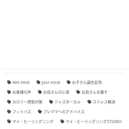
COCOROTONE(心音入り胎教・寝かしつけ・リラクゼー
ション音楽)
作品事例まとめ・ダイジェスト
【専門家のオススメ】
【無料ダウンロード♫】
タグクラウド
Ami Hirai
jazz vocal
お子さん誕生記念
お客様の声
お母さんの心音
お母さんを癒す
カロリー摂取対策
ジャズボーカル
ストレス解消
フットバス
プレママへのアドバイス
マイ・ヒーリングソング
マイ・ヒーリングソングSTUDIO