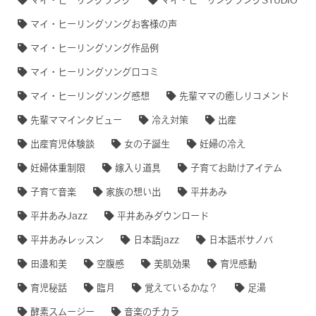
マイ・ヒーリングソング
マイ・ヒーリングソングSTUDIO
マイ・ヒーリングソングお客様の声
マイ・ヒーリングソング作品例
マイ・ヒーリングソング口コミ
マイ・ヒーリングソング感想
先輩ママの癒しリコメンド
先輩ママインタビュー
冷え対策
出産
出産育児体験談
女の子誕生
妊婦の冷え
妊婦体重制限
嫁入り道具
子育てお助けアイテム
子育て音楽
家族の想い出
平井あみ
平井あみJazz
平井あみダウンロード
平井あみレッスン
日本語jazz
日本語ボサノバ
田邊和美
空腹感
美肌効果
育児感動
育児秘話
臨月
覚えているかな？
足湯
酵素スムージー
音楽のチカラ