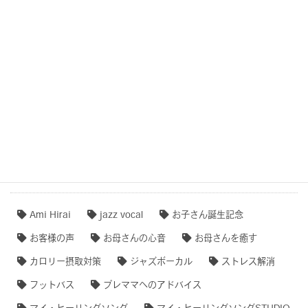
COCOROTONE(心音入り胎教・寝かしつけ・リラクゼー
ション音楽)
作品事例まとめ・ダイジェスト
【専門家のオススメ】
【無料ダウンロード♫】
タグクラウド
Ami Hirai
jazz vocal
お子さん誕生記念
お客様の声
お母さんの心音
お母さんを癒す
カロリー摂取対策
ジャズボーカル
ストレス解消
フットバス
プレママへのアドバイス