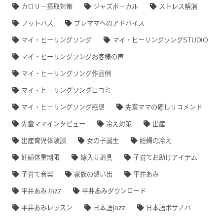
カロリー摂取対策
ジャズボーカル
ストレス解消
フットバス
プレママへのアドバイス
マイ・ヒーリングソング
マイ・ヒーリングソングSTUDIO
マイ・ヒーリングソングお客様の声
マイ・ヒーリングソング作品例
マイ・ヒーリングソング口コミ
マイ・ヒーリングソング感想
先輩ママの癒しリコメンド
先輩ママインタビュー
冷え対策
出産
出産育児体験談
女の子誕生
妊婦の冷え
妊婦体重制限
嫁入り道具
子育てお助けアイテム
子育て音楽
家族の想い出
平井あみ
平井あみJazz
平井あみダウンロード
平井あみレッスン
日本語jazz
日本語ボサノバ