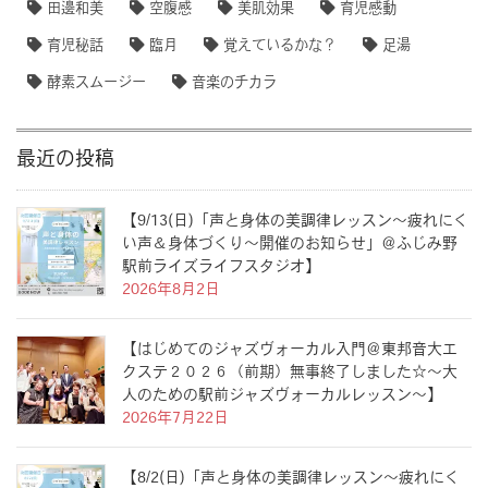
田邊和美
空腹感
美肌効果
育児感動
育児秘話
臨月
覚えているかな？
足湯
酵素スムージー
音楽のチカラ
最近の投稿
【9/13(日)「声と身体の美調律レッスン〜疲れにく
い声＆身体づくり〜開催のお知らせ」＠ふじみ野
駅前ライズライフスタジオ】
2026年8月2日
【はじめてのジャズヴォーカル入門＠東邦音大エ
クステ２０２６（前期）無事終了しました☆〜大
人のための駅前ジャズヴォーカルレッスン〜】
2026年7月22日
【8/2(日)「声と身体の美調律レッスン〜疲れにく