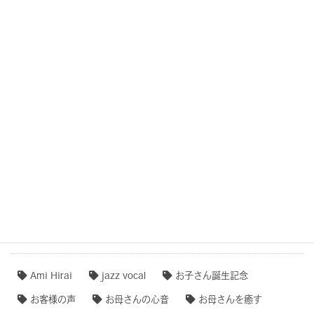
結婚式・記念日・人生の節目・サプライズCOCOROTONE
子守唄・寝かしつけソング・音育
COCOROTONE(心音入り胎教・寝かしつけ・リラクゼー
ション音楽)
作品事例まとめ・ダイジェスト
【専門家のオススメ】
【無料ダウンロード♫】
タグクラウド
Ami Hirai
jazz vocal
お子さん誕生記念
お客様の声
お母さんの心音
お母さんを癒す