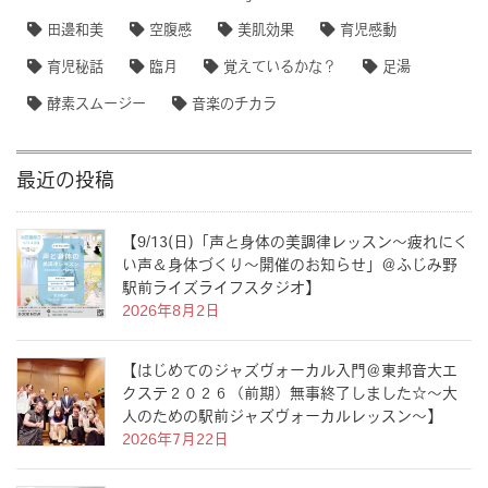
田邊和美
空腹感
美肌効果
育児感動
育児秘話
臨月
覚えているかな？
足湯
酵素スムージー
音楽のチカラ
最近の投稿
【9/13(日)「声と身体の美調律レッスン〜疲れにく
い声＆身体づくり〜開催のお知らせ」＠ふじみ野
駅前ライズライフスタジオ】
2026年8月2日
【はじめてのジャズヴォーカル入門＠東邦音大エ
クステ２０２６（前期）無事終了しました☆〜大
人のための駅前ジャズヴォーカルレッスン〜】
2026年7月22日