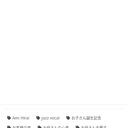
COCOROTONE【作品例・制作秘話】
結婚式・記念日・人生の節目・サプライズCOCOROTONE
子守唄・寝かしつけソング・音育
COCOROTONE(心音入り胎教・寝かしつけ・リラクゼー
ション音楽)
作品事例まとめ・ダイジェスト
【専門家のオススメ】
【無料ダウンロード♫】
タグクラウド
Ami Hirai
jazz vocal
お子さん誕生記念