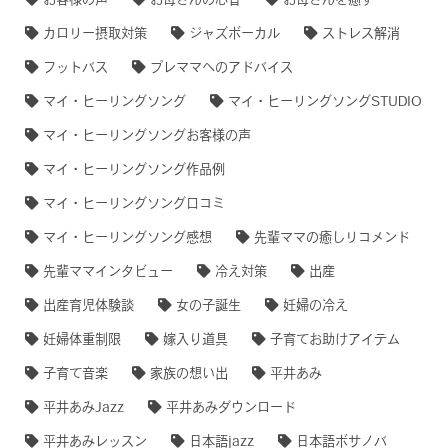
お客様の声
お母さんの心音
お母さんを癒す
カロリー摂取対策
ジャズボーカル
ストレス解消
フットバス
プレママへのアドバイス
マイ・ヒーリングソング
マイ・ヒーリングソングSTUDIO
マイ・ヒーリングソングお客様の声
マイ・ヒーリングソング作品例
マイ・ヒーリングソング口コミ
マイ・ヒーリングソング感想
先輩ママの癒しリコメンド
先輩ママインタビュー
冷え対策
出産
出産育児体験談
女の子誕生
妊婦の冷え
妊婦体重制限
嫁入り道具
子育てお助けアイテム
子育て音楽
家族の想い出
平井あみ
平井あみJazz
平井あみダウンロード
平井あみレッスン
日本語jazz
日本語ボサノバ