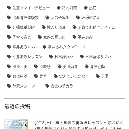
先輩ママインタビュー
冷え対策
出産
出産育児体験談
女の子誕生
妊婦の冷え
妊婦体重制限
嫁入り道具
子育てお助けアイテム
子育て音楽
家族の想い出
平井あみ
平井あみJazz
平井あみダウンロード
平井あみレッスン
日本語jazz
日本語ボサノバ
田邊和美
空腹感
美肌効果
育児感動
育児秘話
臨月
覚えているかな？
足湯
酵素スムージー
音楽のチカラ
最近の投稿
【9/13(日)「声と身体の美調律レッスン〜疲れにく