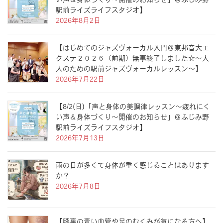
い声＆身体づくり〜開催のお知らせ」＠ふじみ野
駅前ライズライフスタジオ】
2026年8月2日
【はじめてのジャズヴォーカル入門＠東邦音大エ
クステ２０２６（前期）無事終了しました☆〜大
人のための駅前ジャズヴォーカルレッスン〜】
2026年7月22日
【8/2(日)「声と身体の美調律レッスン〜疲れにく
い声＆身体づくり〜開催のお知らせ」＠ふじみ野
駅前ライズライフスタジオ】
2026年7月13日
雨の日が多くて身体が重く感じることはあります
か？
2026年7月8日
【膝裏の青い血管や足のむくみが気になる方へ】