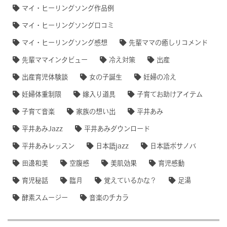
マイ・ヒーリングソング作品例
マイ・ヒーリングソング口コミ
マイ・ヒーリングソング感想
先輩ママの癒しリコメンド
先輩ママインタビュー
冷え対策
出産
出産育児体験談
女の子誕生
妊婦の冷え
妊婦体重制限
嫁入り道具
子育てお助けアイテム
子育て音楽
家族の想い出
平井あみ
平井あみJazz
平井あみダウンロード
平井あみレッスン
日本語jazz
日本語ボサノバ
田邊和美
空腹感
美肌効果
育児感動
育児秘話
臨月
覚えているかな？
足湯
酵素スムージー
音楽のチカラ