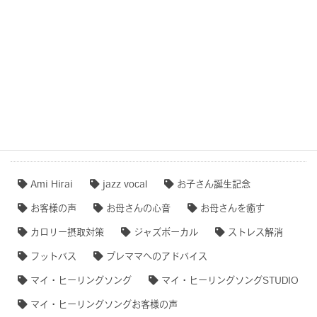
ション音楽)
作品事例まとめ・ダイジェスト
【専門家のオススメ】
【無料ダウンロード♫】
タグクラウド
Ami Hirai
jazz vocal
お子さん誕生記念
お客様の声
お母さんの心音
お母さんを癒す
カロリー摂取対策
ジャズボーカル
ストレス解消
フットバス
プレママへのアドバイス
マイ・ヒーリングソング
マイ・ヒーリングソングSTUDIO
マイ・ヒーリングソングお客様の声