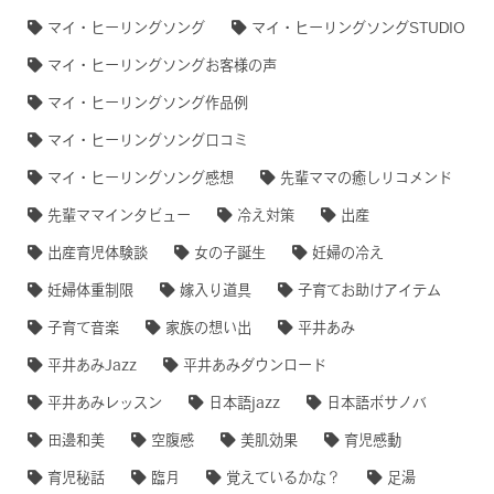
マイ・ヒーリングソング
マイ・ヒーリングソングSTUDIO
マイ・ヒーリングソングお客様の声
マイ・ヒーリングソング作品例
マイ・ヒーリングソング口コミ
マイ・ヒーリングソング感想
先輩ママの癒しリコメンド
先輩ママインタビュー
冷え対策
出産
出産育児体験談
女の子誕生
妊婦の冷え
妊婦体重制限
嫁入り道具
子育てお助けアイテム
子育て音楽
家族の想い出
平井あみ
平井あみJazz
平井あみダウンロード
平井あみレッスン
日本語jazz
日本語ボサノバ
田邊和美
空腹感
美肌効果
育児感動
育児秘話
臨月
覚えているかな？
足湯