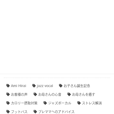
子守唄・寝かしつけソング・音育
COCOROTONE(心音入り胎教・寝かしつけ・リラクゼー
ション音楽)
作品事例まとめ・ダイジェスト
【専門家のオススメ】
【無料ダウンロード♫】
タグクラウド
Ami Hirai
jazz vocal
お子さん誕生記念
お客様の声
お母さんの心音
お母さんを癒す
カロリー摂取対策
ジャズボーカル
ストレス解消
フットバス
プレママへのアドバイス