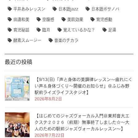
平井あみレッスン
日本語jazz
日本語ボサノバ
田邊和美
空腹感
美肌効果
育児感動
育児秘話
臨月
覚えているかな？
足湯
酵素スムージー
音楽のチカラ
最近の投稿
【9/13(日)「声と身体の美調律レッスン〜疲れにく
い声＆身体づくり〜開催のお知らせ」＠ふじみ野
駅前ライズライフスタジオ】
2026年8月2日
【はじめてのジャズヴォーカル入門＠東邦音大エ
クステ２０２６（前期）無事終了しました☆〜大
人のための駅前ジャズヴォーカルレッスン〜】
2026年7月22日