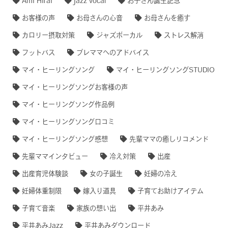
Ami Hirai
jazz vocal
お子さん誕生記念
お客様の声
お母さんの心音
お母さんを癒す
カロリー摂取対策
ジャズボーカル
ストレス解消
フットバス
プレママへのアドバイス
マイ・ヒーリングソング
マイ・ヒーリングソングSTUDIO
マイ・ヒーリングソングお客様の声
マイ・ヒーリングソング作品例
マイ・ヒーリングソング口コミ
マイ・ヒーリングソング感想
先輩ママの癒しリコメンド
先輩ママインタビュー
冷え対策
出産
出産育児体験談
女の子誕生
妊婦の冷え
妊婦体重制限
嫁入り道具
子育てお助けアイテム
子育て音楽
家族の想い出
平井あみ
平井あみJazz
平井あみダウンロード