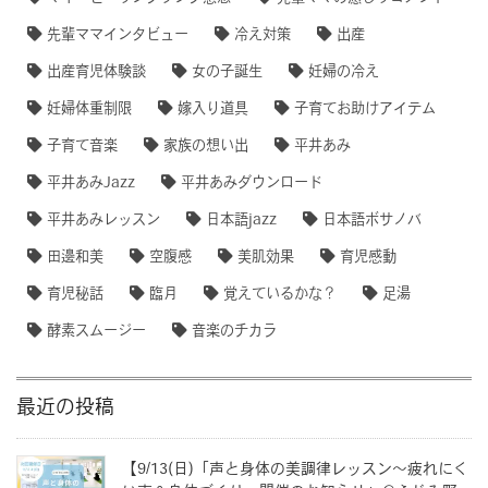
先輩ママインタビュー
冷え対策
出産
出産育児体験談
女の子誕生
妊婦の冷え
妊婦体重制限
嫁入り道具
子育てお助けアイテム
子育て音楽
家族の想い出
平井あみ
平井あみJazz
平井あみダウンロード
平井あみレッスン
日本語jazz
日本語ボサノバ
田邊和美
空腹感
美肌効果
育児感動
育児秘話
臨月
覚えているかな？
足湯
酵素スムージー
音楽のチカラ
最近の投稿
【9/13(日)「声と身体の美調律レッスン〜疲れにく