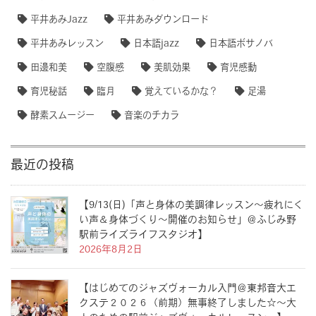
平井あみJazz
平井あみダウンロード
平井あみレッスン
日本語jazz
日本語ボサノバ
田邊和美
空腹感
美肌効果
育児感動
育児秘話
臨月
覚えているかな？
足湯
酵素スムージー
音楽のチカラ
最近の投稿
【9/13(日)「声と身体の美調律レッスン〜疲れにく
い声＆身体づくり〜開催のお知らせ」＠ふじみ野
駅前ライズライフスタジオ】
2026年8月2日
【はじめてのジャズヴォーカル入門＠東邦音大エ
クステ２０２６（前期）無事終了しました☆〜大