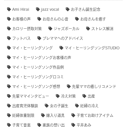
Ami Hirai
jazz vocal
お子さん誕生記念
お客様の声
お母さんの心音
お母さんを癒す
カロリー摂取対策
ジャズボーカル
ストレス解消
フットバス
プレママへのアドバイス
マイ・ヒーリングソング
マイ・ヒーリングソングSTUDIO
マイ・ヒーリングソングお客様の声
マイ・ヒーリングソング作品例
マイ・ヒーリングソング口コミ
マイ・ヒーリングソング感想
先輩ママの癒しリコメンド
先輩ママインタビュー
冷え対策
出産
出産育児体験談
女の子誕生
妊婦の冷え
妊婦体重制限
嫁入り道具
子育てお助けアイテム
子育て音楽
家族の想い出
平井あみ