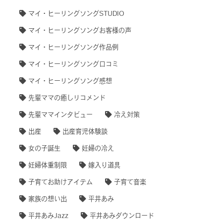
マイ・ヒーリングソングSTUDIO
マイ・ヒーリングソングお客様の声
マイ・ヒーリングソング作品例
マイ・ヒーリングソング口コミ
マイ・ヒーリングソング感想
先輩ママの癒しリコメンド
先輩ママインタビュー
冷え対策
出産
出産育児体験談
女の子誕生
妊婦の冷え
妊婦体重制限
嫁入り道具
子育てお助けアイテム
子育て音楽
家族の想い出
平井あみ
平井あみJazz
平井あみダウンロード