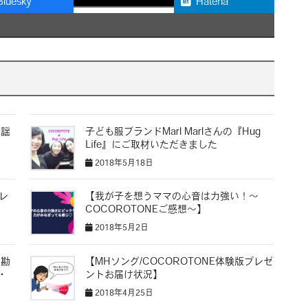
Bluesky
Hatena
童謡
子ども服ブランドMarl Marlさんの『Hug
Life』にご取材いただきました
2018年5月18日
プレ
【我が子を想うママの心音は力強い！〜
COCOROTONEご感想〜】
2018年5月2日
？勘
【MHソング/COCOROTONE体験版プレゼ
・
ントお届け状況】
2018年4月25日