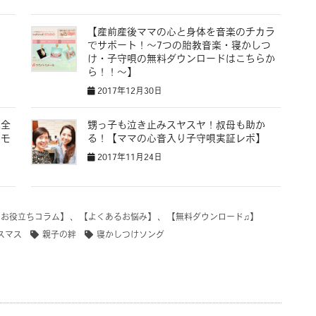
】
【産前産後ママの心と身体を音楽のチカラ
でサポート！〜7つの胎教音楽・寝かしつ
け・子守唄の無料ダウンロードはこちらか
ら！！〜】
2017年12月30日
完全
甥っ子も泣き止みスヤスヤ！叔母も助か
メモ
る！【ママの心音入り子守唄実証レポ】
2017年11月24日
【お役立ちコラム】
、
【よくあるお悩み】
、
【無料ダウンロード♫】
スマス
親子の絆
寝かしつけソング