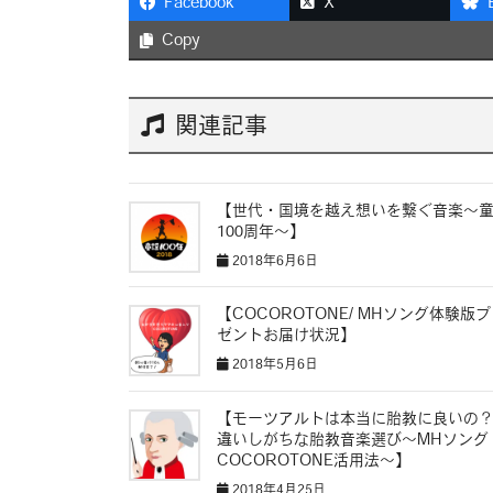
Facebook
X
Copy
関連記事
【世代・国境を越え想いを繋ぐ音楽〜
100周年〜】
2018年6月6日
【COCOROTONE/ MHソング体験版
ゼントお届け状況】
2018年5月6日
【モーツアルトは本当に胎教に良いの
違いしがちな胎教音楽選び〜MHソング
COCOROTONE活用法〜】
2018年4月25日