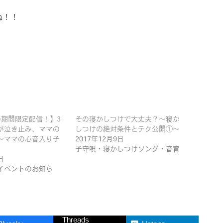
ね！！
での期間限定配信！】3
その寝かしつけで大丈夫？〜寝か
が泣き止み、ママの
しつけの絶対条件とテク公開①〜
〜ママの心音入り子
2017年12月9日
子守唄・寝かしつけソング・音育
日
イベントのお知ら
Threads