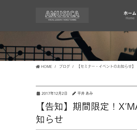
コ
ナ
ン
ビ
ホーム
テ
ゲ
Home
ン
ー
ツ
シ
に
ョ
移
ン
動
に
移
HOME
ブログ
【セミナー・イベントのお知らせ】
動
2017年12月2日
平井 あみ
【告知】期間限定！X’
知らせ