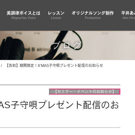
美調律ボイスとは
レッスン
オリジナルソング制作
平井あ
Bityouritsu Voice
Lesson
Production
Ami Hira
ブログ
【告知】期間限定！X’MAS子守唄プレゼント配信のお知らせ
【セミナー・イベントのお知らせ】
MAS子守唄プレゼント配信のお