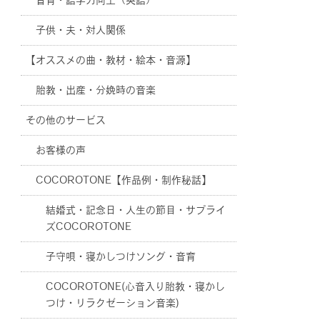
音育・語学力向上（英語）
子供・夫・対人関係
【オススメの曲・教材・絵本・音源】
胎教・出産・分娩時の音楽
その他のサービス
お客様の声
COCOROTONE【作品例・制作秘話】
結婚式・記念日・人生の節目・サプライ
ズCOCOROTONE
子守唄・寝かしつけソング・音育
COCOROTONE(心音入り胎教・寝かし
つけ・リラクゼーション音楽)