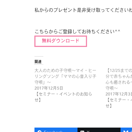
私からのプレゼント是非受け取ってください
こちらからご登録してお待ちください^^
無料ダウンロード
関連
大人のための子守唄〜マイ・ヒー
【12/25ま
リングソング「ママの心音入り子
分で赤ちゃん
守唄」〜
心も癒される
2017年12月5日
守唄〜
【セミナー・イベントのお知ら
2017年12月3
せ】
【セミナー・
せ】