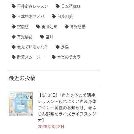
平井あみレッスン
日本語jazz
日本語ボサノバ
田邊和美
空腹感
美肌効果
育児感動
育児秘話
臨月
覚えているかな？
足湯
酵素スムージー
音楽のチカラ
最近の投稿
【9/13(日)「声と身体の美調律
レッスン〜疲れにくい声＆身体
づくり〜開催のお知らせ」＠ふ
じみ野駅前ライズライフスタジ
オ】
2026年8月2日