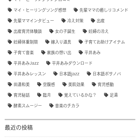
マイ・ヒーリングソング感想
先輩ママの癒しリコメンド
先輩ママインタビュー
冷え対策
出産
出産育児体験談
女の子誕生
妊婦の冷え
妊婦体重制限
嫁入り道具
子育てお助けアイテム
子育て音楽
家族の想い出
平井あみ
平井あみJazz
平井あみダウンロード
平井あみレッスン
日本語jazz
日本語ボサノバ
田邊和美
空腹感
美肌効果
育児感動
育児秘話
臨月
覚えているかな？
足湯
酵素スムージー
音楽のチカラ
最近の投稿