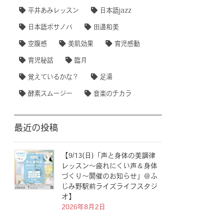
平井あみレッスン
日本語jazz
日本語ボサノバ
田邊和美
空腹感
美肌効果
育児感動
育児秘話
臨月
覚えているかな？
足湯
酵素スムージー
音楽のチカラ
最近の投稿
【9/13(日)「声と身体の美調律
レッスン〜疲れにくい声＆身体
づくり〜開催のお知らせ」＠ふ
じみ野駅前ライズライフスタジ
オ】
2026年8月2日