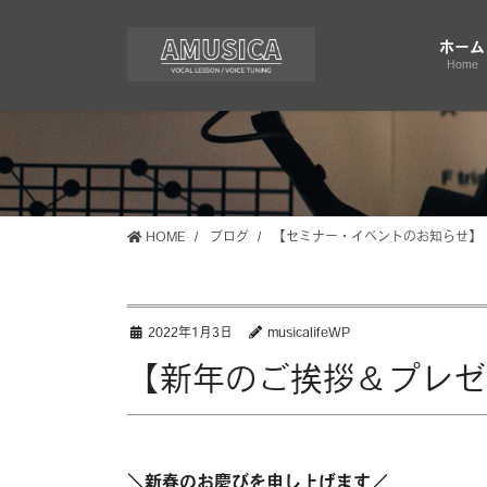
コ
ナ
ン
ビ
ホーム
テ
ゲ
Home
ン
ー
ツ
シ
に
ョ
移
ン
動
に
移
HOME
ブログ
【セミナー・イベントのお知らせ】
動
2022年1月3日
musicalifeWP
【新年のご挨拶＆プレゼ
＼新春のお慶びを申し上げます／