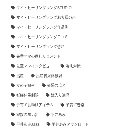
マイ・ヒーリングソングSTUDIO
マイ・ヒーリングソングお客様の声
マイ・ヒーリングソング作品例
マイ・ヒーリングソング口コミ
マイ・ヒーリングソング感想
先輩ママの癒しリコメンド
先輩ママインタビュー
冷え対策
出産
出産育児体験談
女の子誕生
妊婦の冷え
妊婦体重制限
嫁入り道具
子育てお助けアイテム
子育て音楽
家族の想い出
平井あみ
平井あみJazz
平井あみダウンロード