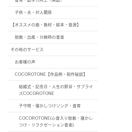
音育・語学力向上（英語）
子供・夫・対人関係
【オススメの曲・教材・絵本・音源】
胎教・出産・分娩時の音楽
その他のサービス
お客様の声
COCOROTONE【作品例・制作秘話】
結婚式・記念日・人生の節目・サプライ
ズCOCOROTONE
子守唄・寝かしつけソング・音育
COCOROTONE(心音入り胎教・寝かし
つけ・リラクゼーション音楽)