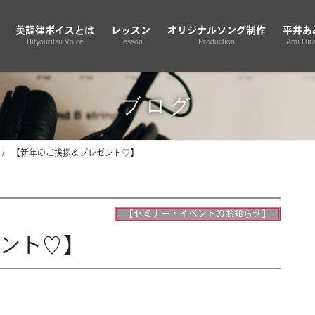
美調律ボイスとは
レッスン
オリジナルソング制作
平井あ
Bityouritsu Voice
Lesson
Production
Ami Hira
ブログ
【新年のご挨拶＆プレゼント♡】
【セミナー・イベントのお知らせ】
ント♡】