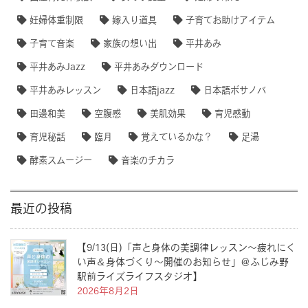
妊婦体重制限
嫁入り道具
子育てお助けアイテム
子育て音楽
家族の想い出
平井あみ
平井あみJazz
平井あみダウンロード
平井あみレッスン
日本語jazz
日本語ボサノバ
田邊和美
空腹感
美肌効果
育児感動
育児秘話
臨月
覚えているかな？
足湯
酵素スムージー
音楽のチカラ
最近の投稿
【9/13(日)「声と身体の美調律レッスン〜疲れにく
い声＆身体づくり〜開催のお知らせ」＠ふじみ野
駅前ライズライフスタジオ】
2026年8月2日