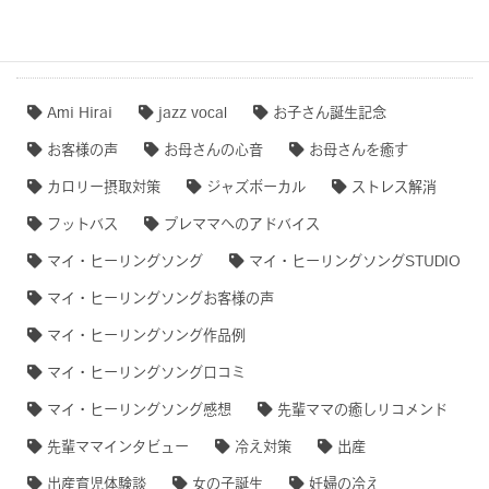
タグクラウド
Ami Hirai
jazz vocal
お子さん誕生記念
お客様の声
お母さんの心音
お母さんを癒す
カロリー摂取対策
ジャズボーカル
ストレス解消
フットバス
プレママへのアドバイス
マイ・ヒーリングソング
マイ・ヒーリングソングSTUDIO
マイ・ヒーリングソングお客様の声
マイ・ヒーリングソング作品例
マイ・ヒーリングソング口コミ
マイ・ヒーリングソング感想
先輩ママの癒しリコメンド
先輩ママインタビュー
冷え対策
出産
出産育児体験談
女の子誕生
妊婦の冷え