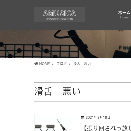
コ
ナ
ン
ビ
ホーム
テ
ゲ
Home
ン
ー
ツ
シ
に
ョ
移
ン
動
に
移
HOME
ブログ
滑舌 悪い
動
滑舌 悪い
2021年8月18日
【振り回されっ放