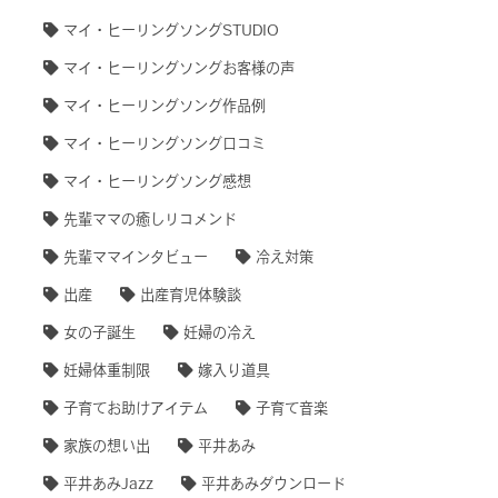
マイ・ヒーリングソングSTUDIO
マイ・ヒーリングソングお客様の声
マイ・ヒーリングソング作品例
マイ・ヒーリングソング口コミ
マイ・ヒーリングソング感想
先輩ママの癒しリコメンド
先輩ママインタビュー
冷え対策
出産
出産育児体験談
女の子誕生
妊婦の冷え
妊婦体重制限
嫁入り道具
子育てお助けアイテム
子育て音楽
家族の想い出
平井あみ
平井あみJazz
平井あみダウンロード