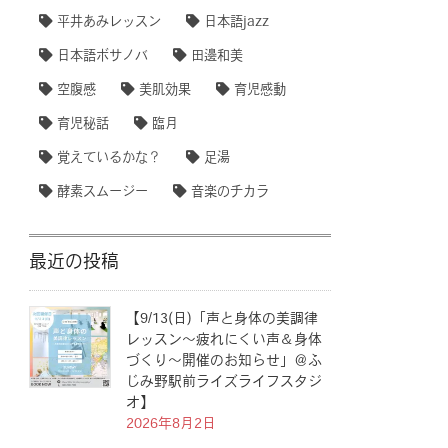
平井あみレッスン
日本語jazz
日本語ボサノバ
田邊和美
空腹感
美肌効果
育児感動
育児秘話
臨月
覚えているかな？
足湯
酵素スムージー
音楽のチカラ
最近の投稿
【9/13(日)「声と身体の美調律
レッスン〜疲れにくい声＆身体
づくり〜開催のお知らせ」＠ふ
じみ野駅前ライズライフスタジ
オ】
2026年8月2日