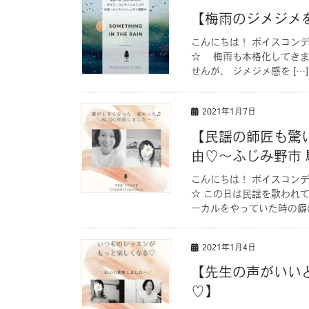
【梅雨のジメジメ
こんにちは！ ボイスコン
☆ 梅雨も本格化してき
せんが、 ジメジメ感を […]
2021年1月7日
【民謡の師匠も驚
由♡〜ふじみ野市
こんにちは！ ボイスコン
☆ この日は民謡を歌われ
ーカルをやっていた時の癖の
2021年1月4日
【先生の声がいい
♡】