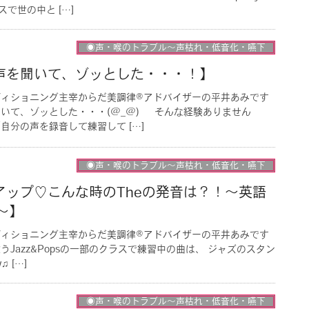
で世の中と […]
◉声・喉のトラブル〜声枯れ・低音化・嚥下
声を聞いて、ゾッとした・・・！】
ディショニング主宰からだ美調律®︎アドバイザーの平井あみです
いて、ゾッとした・・・(@_@) そんな経験ありません
自分の声を録音して練習して […]
◉声・喉のトラブル〜声枯れ・低音化・嚥下
アップ♡こんな時のTheの発音は？！〜英語
s〜】
ディショニング主宰からだ美調律®︎アドバイザーの平井あみです
Jazz&Popsの一部のクラスで練習中の曲は、 ジャズのスタン
♫ […]
◉声・喉のトラブル〜声枯れ・低音化・嚥下