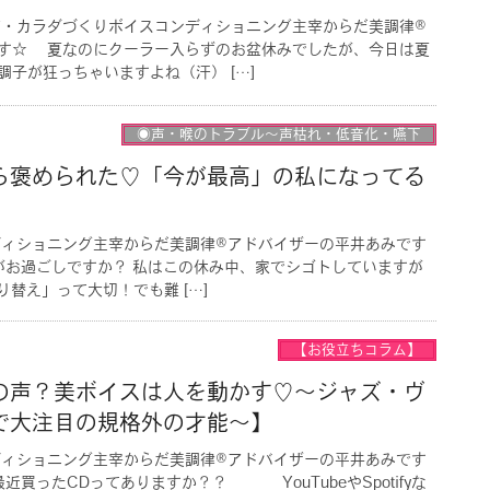
声・カラダづくりボイスコンディショニング主宰からだ美調律®︎
す☆ 夏なのにクーラー入らずのお盆休みでしたが、今日は夏
子が狂っちゃいますよね（汗） […]
◉声・喉のトラブル〜声枯れ・低音化・嚥下
ら褒められた♡「今が最高」の私になってる
ディショニング主宰からだ美調律®︎アドバイザーの平井あみです
ごしですか？ 私はこの休み中、家でシゴトしていますが
り替え」って大切！でも難 […]
【お役立ちコラム】
の声？美ボイスは人を動かす♡〜ジャズ・ヴ
で大注目の規格外の才能〜】
ディショニング主宰からだ美調律®︎アドバイザーの平井あみです
たCDってありますか？？ YouTubeやSpotifyな