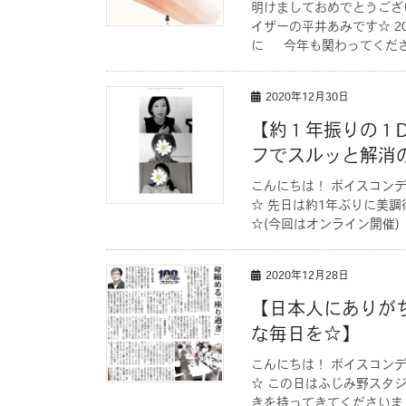
明けましておめでとうござ
イザーの平井あみです☆ 2
に 今年も関わってくださ
2020年12月30日
【約１年振りの１
フでスルッと解消
こんにちは！ ボイスコン
☆ 先日は約1年ぶりに美
☆(今回はオンライン開催)
2020年12月28日
【日本人にありが
な毎日を☆】
こんにちは！ ボイスコン
☆ この日はふじみ野スタ
きを持ってきてくださいま