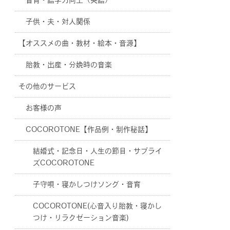
音育・語学力向上（英語）
子供・夫・対人関係
【オススメの曲・教材・絵本・音源】
胎教・出産・分娩時の音楽
その他のサービス
お客様の声
COCOROTONE【作品例・制作秘話】
結婚式・記念日・人生の節目・サプライ
ズCOCOROTONE
子守唄・寝かしつけソング・音育
COCOROTONE(心音入り胎教・寝かし
つけ・リラクゼーション音楽)