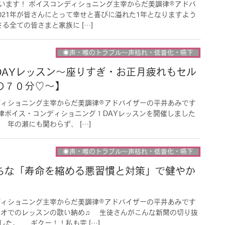
います！ ボイスコンディショニング主宰からだ美調律®︎アドバ
021年が皆さんにとって幸せと喜びに溢れた1年となりますよう
る全ての皆さまと家族に […]
◉声・喉のトラブル〜声枯れ・低音化・嚥下
DAYレッスン〜座りすぎ・お正月疲れもセル
の７０分♡〜】
ディショニング主宰からだ美調律®︎アドバイザーの平井あみです
調律ボイス・コンディショニング１DAYレッスンを開催しました
 年の瀬にも関わらず、 […]
◉声・喉のトラブル〜声枯れ・低音化・嚥下
ちな「寿命を縮める悪習慣と対策」で健やか
ディショニング主宰からだ美調律®︎アドバイザーの平井あみです
ジオでのレッスンの歌い納め♫ 生徒さんがこんな新聞の切り抜
した。 ギクー！！私も完 […]