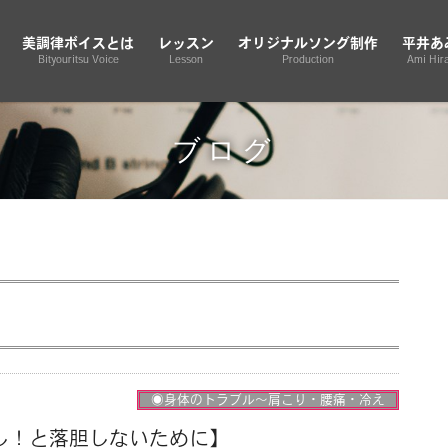
美調律ボイスとは
レッスン
オリジナルソング制作
平井あ
Bityouritsu Voice
Lesson
Production
Ami Hira
ブログ
◉身体のトラブル〜肩こり・腰痛・冷え
し！と落胆しないために】