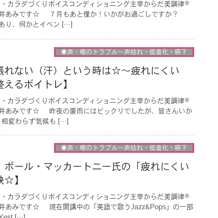
声・カラダづくりボイスコンディショニング主宰からだ美調律®︎
平井あみです☆ ７月もあと僅か！いかがお過ごしですか？
り、何かとイベン […]
◉声・喉のトラブル〜声枯れ・低音化・嚥下
張れない（汗）という時は☆〜疲れにくい
整えるボイトレ】
声・カラダづくりボイスコンディショニング主宰からだ美調律®︎
井あみです☆ 昨夜の豪雨にはビックリでしたが、皆さんいか
変わらず気候も […]
◉声・喉のトラブル〜声枯れ・低音化・嚥下
！ポール・マッカートニー氏の「疲れにくい
訣☆】
声・カラダづくりボイスコンディショニング主宰からだ美調律®︎
あみです☆ 現在開講中の「英語で歌うJazz&Pops」の一部
t […]