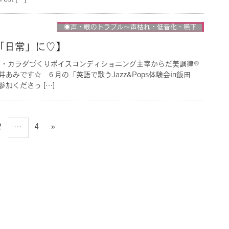
◉声・喉のトラブル〜声枯れ・低音化・嚥下
「日常」に♡】
声・カラダづくりボイスコンディショニング主宰からだ美調律®︎
あみです☆ ６月の「英語で歌うJazz&Pops体験会in飯田
加くださっ […]
ペ
ペ
2
4
»
…
ー
ー
ジ
ジ