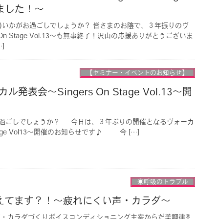
しました！〜
;)いかがお過ごしでしょうか？ 皆さまのお陰で、３年振りのヴ
 On Stage Vol.13〜も無事終了！沢山の応援ありがとうございま
]
【セミナー・イベントのお知らせ】
発表会〜Singers On Stage Vol.13〜開
過ごしでしょうか？ 今日は、３年ぶりの開催となるヴォーカ
Stage Vol13〜開催のお知らせです♪ 今 […]
◉呼吸のトラブル
えてます？！〜疲れにくい声・カラダ〜
声・カラダづくりボイスコンディショニング主宰からだ美調律®︎