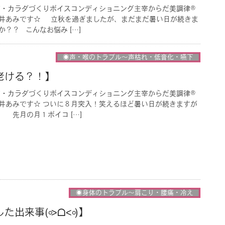
声・カラダづくりボイスコンディショニング主宰からだ美調律®︎
井あみです☆ 立秋を過ぎましたが、まだまだ暑い日が続きま
？？ こんなお悩み […]
◉声・喉のトラブル〜声枯れ・低音化・嚥下
老ける？！】
声・カラダづくりボイスコンディショニング主宰からだ美調律®︎
井あみです☆ ついに８月突入！笑えるほど暑い日が続きますが
 先月の月１ボイコ […]
◉身体のトラブル〜肩こり・腰痛・冷え
出来事(৹˃ᗝ˂৹)】