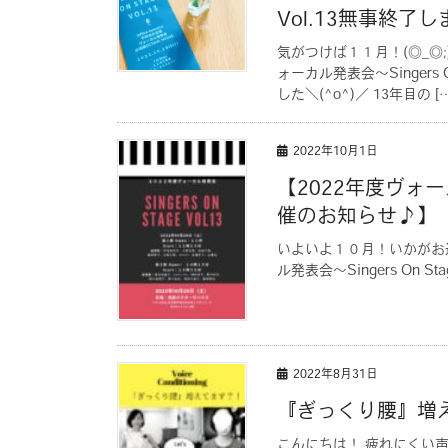
Vol.13無事終了
気がつけば１１月！(◎_◎
ォーカル発表会〜Singers
した＼(^o^)／ 13年目の […
2022年10月1日
【2022年度ヴォーカル
催のお知らせ♪】
いよいよ１０月！いかがお
ル発表会〜Singers On 
2022年8月31日
『ぎっくり腰』増
こんにちは！ 疲れにくい