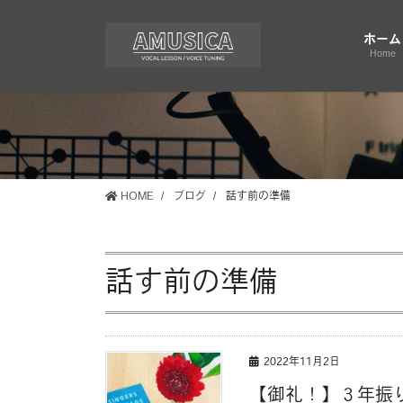
コ
ナ
ン
ビ
ホーム
テ
ゲ
Home
ン
ー
ツ
シ
に
ョ
移
ン
動
に
移
HOME
ブログ
話す前の準備
動
話す前の準備
2022年11月2日
【御礼！】３年振りの