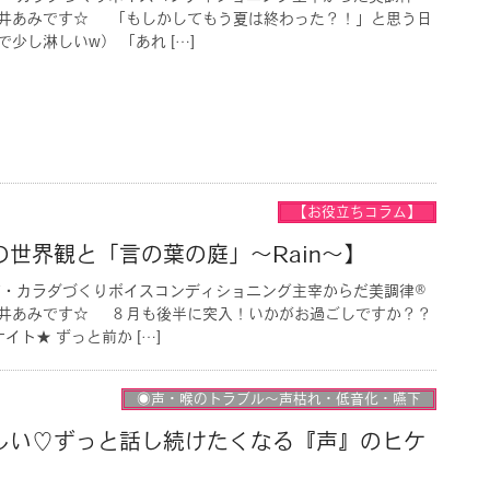
井あみです☆ 「もしかしてもう夏は終わった？！」と思う日
少し淋しいw） 「あれ […]
【お役立ちコラム】
世界観と「言の葉の庭」〜Rain〜】
声・カラダづくりボイスコンディショニング主宰からだ美調律®︎
井あみです☆ ８月も後半に突入！いかがお過ごしですか？？
ト★ ずっと前か […]
◉声・喉のトラブル〜声枯れ・低音化・嚥下
しい♡ずっと話し続けたくなる『声』のヒケ