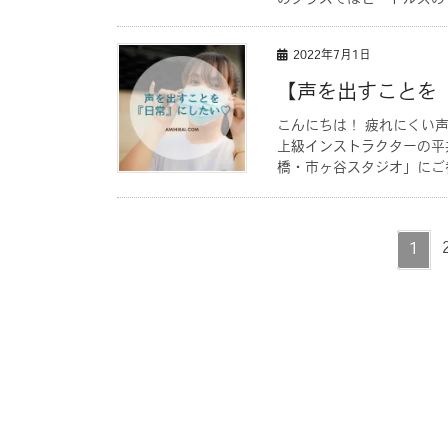
2022年7月1日
【声を出すことを
こんにちは！ 疲れにくい
上級インストラクターの平井
橋・市ヶ谷スタジオ」にご参
ペ
1
ー
投
ジ
稿
の
ペ
ー
ジ