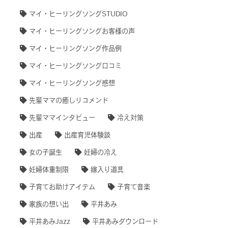
マイ・ヒーリングソングSTUDIO
マイ・ヒーリングソングお客様の声
マイ・ヒーリングソング作品例
マイ・ヒーリングソング口コミ
マイ・ヒーリングソング感想
先輩ママの癒しリコメンド
先輩ママインタビュー
冷え対策
出産
出産育児体験談
女の子誕生
妊婦の冷え
妊婦体重制限
嫁入り道具
子育てお助けアイテム
子育て音楽
家族の想い出
平井あみ
平井あみJazz
平井あみダウンロード