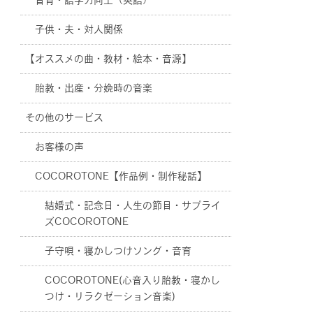
音育・語学力向上（英語）
子供・夫・対人関係
【オススメの曲・教材・絵本・音源】
胎教・出産・分娩時の音楽
その他のサービス
お客様の声
COCOROTONE【作品例・制作秘話】
結婚式・記念日・人生の節目・サプライ
ズCOCOROTONE
子守唄・寝かしつけソング・音育
COCOROTONE(心音入り胎教・寝かし
つけ・リラクゼーション音楽)