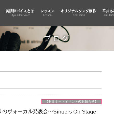
美調律ボイスとは
レッスン
オリジナルソング制作
平井あ
Bityouritsu Voice
Lesson
Production
Ami Hira
ブログ
【セミナー・イベントのお知らせ】
ヴォーカル発表会〜Singers On Stage