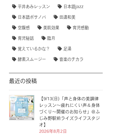
平井あみレッスン
日本語jazz
日本語ボサノバ
田邊和美
空腹感
美肌効果
育児感動
育児秘話
臨月
覚えているかな？
足湯
酵素スムージー
音楽のチカラ
最近の投稿
【9/13(日)「声と身体の美調律
レッスン〜疲れにくい声＆身体
づくり〜開催のお知らせ」＠ふ
じみ野駅前ライズライフスタジ
オ】
2026年8月2日