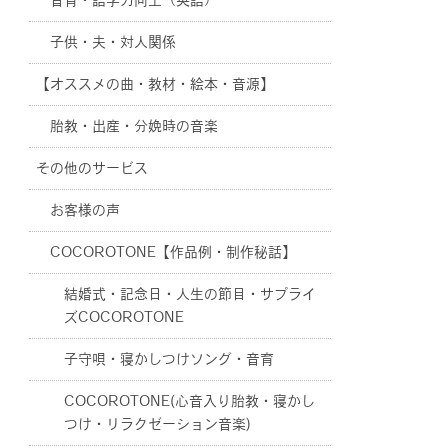
音育・語学力向上（英語）
子供・夫・対人関係
【オススメの曲・教材・絵本・音源】
胎教・出産・分娩時の音楽
その他のサービス
お客様の声
COCOROTONE【作品例・制作秘話】
結婚式・記念日・人生の節目・サプライ
ズCOCOROTONE
子守唄・寝かしつけソング・音育
COCOROTONE(心音入り胎教・寝かし
つけ・リラクゼーション音楽)