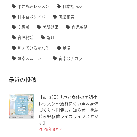
平井あみレッスン
日本語jazz
日本語ボサノバ
田邊和美
空腹感
美肌効果
育児感動
育児秘話
臨月
覚えているかな？
足湯
酵素スムージー
音楽のチカラ
最近の投稿
【9/13(日)「声と身体の美調律
レッスン〜疲れにくい声＆身体
づくり〜開催のお知らせ」＠ふ
じみ野駅前ライズライフスタジ
オ】
2026年8月2日