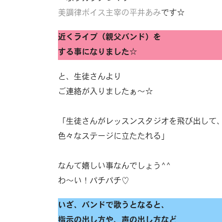
美調律ボイス主宰の平井あみ
です☆
近くライブ（親父バンド）を
する事になりました☆
と、生徒さんより
ご連絡が入りましたぁ〜☆
「生徒さんがレッスンスタジオを飛び出して
色々なステージに立たたれる」
なんて嬉しい事なんでしょう^^
わ〜い！パチパチ♡
いざ、バンドで歌うとなると、
指示の出し方や、声の出し方など