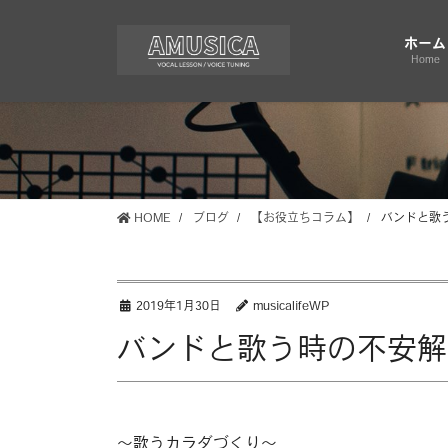
コ
ナ
ン
ビ
ホーム
テ
ゲ
Home
ン
ー
ツ
シ
に
ョ
移
ン
動
に
移
HOME
ブログ
【お役立ちコラム】
バンドと歌
動
2019年1月30日
musicalifeWP
バンドと歌う時の不安解
〜歌うカラダづくり〜