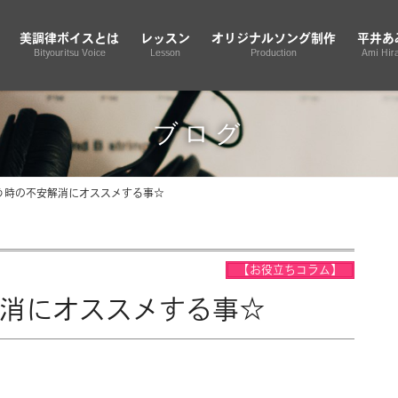
美調律ボイスとは
レッスン
オリジナルソング制作
平井あ
Bityouritsu Voice
Lesson
Production
Ami Hira
ブログ
う時の不安解消にオススメする事☆
【お役立ちコラム】
消にオススメする事☆