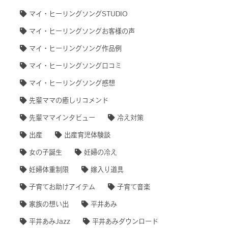
マイ・ヒーリングソングSTUDIO
マイ・ヒーリングソングお客様の声
マイ・ヒーリングソング作品例
マイ・ヒーリングソング口コミ
マイ・ヒーリングソング感想
先輩ママの癒しリコメンド
先輩ママインタビュー
冷え対策
出産
出産育児体験談
女の子誕生
妊婦の冷え
妊婦体重制限
嫁入り道具
子育てお助けアイテム
子育て音楽
家族の想い出
平井あみ
平井あみJazz
平井あみダウンロード