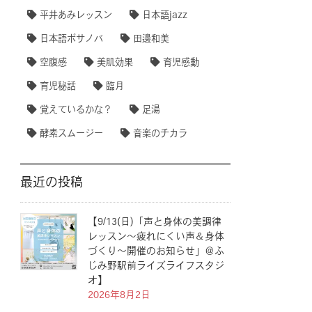
平井あみレッスン
日本語jazz
日本語ボサノバ
田邊和美
空腹感
美肌効果
育児感動
育児秘話
臨月
覚えているかな？
足湯
酵素スムージー
音楽のチカラ
最近の投稿
【9/13(日)「声と身体の美調律
レッスン〜疲れにくい声＆身体
づくり〜開催のお知らせ」＠ふ
じみ野駅前ライズライフスタジ
オ】
2026年8月2日