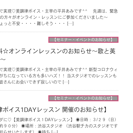
で実現♡美調律ボイス・主宰の平井あみです^^ 先週は、緊急
上の方々がオンライン・レッスンにご参加くださいました〜
っと不安・・・・難しそう・・・ […]
【セミナー・イベントのお知らせ】
料☆オンラインレッスンのお知らせ〜歌と英
!〜
で実現♡美調律ボイス・主宰の平井あみです^^ 新型コロナウィ
がちになっている方も多いハズ！！ 当スタジオでのレッスンも
さんにお会いできず寂しいので […]
【セミナー・イベントのお知らせ】
調律ボイス1DAYレッスン 開催のお知らせ】
ダに♡【美調律ボイス１DAYレッスン】 ◉日時：３/２９（日）
約９０分） ◉場所：渋谷スタジオ （渋谷駅チカのスタジオです
らせいたします） ◉持ち […]