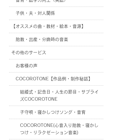
音育・語学力向上（英語）
子供・夫・対人関係
【オススメの曲・教材・絵本・音源】
胎教・出産・分娩時の音楽
その他のサービス
お客様の声
COCOROTONE【作品例・制作秘話】
結婚式・記念日・人生の節目・サプライ
ズCOCOROTONE
子守唄・寝かしつけソング・音育
COCOROTONE(心音入り胎教・寝かし
つけ・リラクゼーション音楽)