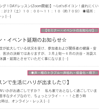
１DAYレッスン(Zoom開催)】〜Let’sボイコン！疲れにくい
：2/２7（土）１０：００〜１１：１０（約７０分） ◉場所：
 […]
【セミナー・イベントのお知らせ】
ン・イベント延期のお知らせ☆
症が拡大している状況を受け、参加者および関係者の健康・安
、苦渋の決断ではありますが、３月上旬〜６月の渋谷・池袋ス
講・延期とさせていただく事になりま […]
◉声・喉のトラブル〜声枯れ・低音化・嚥下
スンで生活にハリが出ました♡】
、GWいかがお過ごしですか？ 私も家でおとなしく過ごしていま
苦手なタイプなので、ちょっとツライ・・・！と思う時
時は、オンライン・レッス […]