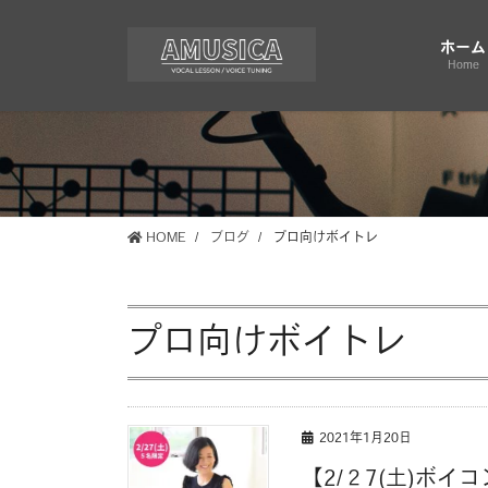
コ
ナ
ン
ビ
ホーム
テ
ゲ
Home
ン
ー
ツ
シ
に
ョ
移
ン
動
に
移
HOME
ブログ
プロ向けボイトレ
動
プロ向けボイトレ
2021年1月20日
【2/２7(土)ボイ