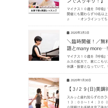
ンでスッキリ！】
マイナス１０歳を『呼吸』
開催にも関わらず10名以
♫ ・オンラインってちょ
2020年3月3日
＼臨時開催！／無
語とmany more…
マイナス１０歳を『呼吸』
ルスの拡大で、家にこもり
休講・振替となっていて、皆
2020年1月30日
【３/２９(日)美
スルッと疲れ知らずのカラ
１３：００〜１４：３０（
☆詳細はお手続き完了後お知