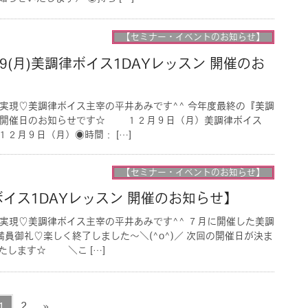
【セミナー・イベントのお知らせ】
9(月)美調律ボイス1DAYレッスン 開催のお
で実現♡美調律ボイス主宰の平井あみです^^ 今年度最終の『美調
』開催日のお知らせです☆ １２月９日（月）美調律ボイス
１２月９日（月）◉時間： […]
【セミナー・イベントのお知らせ】
律ボイス1DAYレッスン 開催のお知らせ】
で実現♡美調律ボイス主宰の平井あみです^^ ７月に開催した美調
満員御礼♡楽しく終了しました〜＼(^o^)／ 次回の開催日が決ま
たします☆ ＼こ […]
ペ
ペ
2
»
1