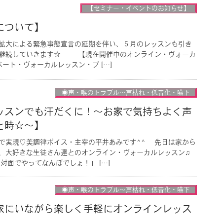
【セミナー・イベントのお知らせ】
について】
拡大による緊急事態宣言の延期を伴い、５月のレッスンも引き
を継続していきます☆ 【現在開催中のオンライン・ヴォーカ
ート・ヴォーカルレッスン・プ […]
◉声・喉のトラブル〜声枯れ・低音化・嚥下
ッスンでも汗だくに！〜お家で気持ちよく声
と時☆〜】
で実現♡美調律ボイス・主宰の平井あみです^^ 先日は家から
、大好きな生徒さん達とのオンライン・ヴォーカルレッスン♫
面でやってなんぼでしょ！」 […]
◉声・喉のトラブル〜声枯れ・低音化・嚥下
家にいながら楽しく手軽にオンラインレッス