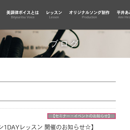
美調律ボイスとは
レッスン
オリジナルソング制作
平井あ
Bityouritsu Voice
Lesson
Production
Ami Hira
ブログ
【セミナー・イベントのお知らせ】
コン1DAYレッスン 開催のお知らせ☆】